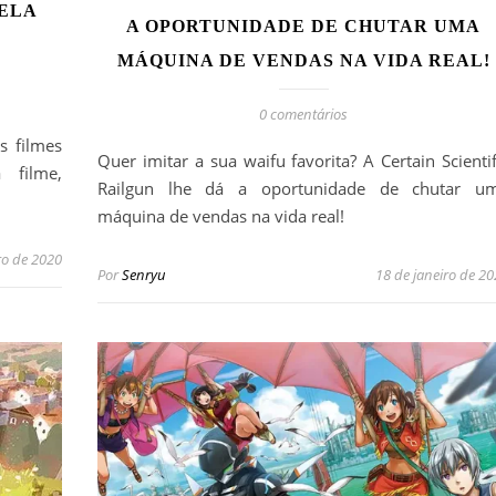
PELA
A OPORTUNIDADE DE CHUTAR UMA
MÁQUINA DE VENDAS NA VIDA REAL!
0 comentários
s filmes
Quer imitar a sua waifu favorita? A Certain Scientif
 filme,
Railgun lhe dá a oportunidade de chutar u
máquina de vendas na vida real!
ro de 2020
Por
Senryu
18 de janeiro de 2