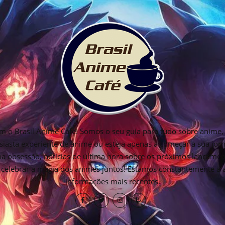
 o Brasil Anime Cafe! Somos o seu guia para tudo sobre anime, 
siasta experiente de anime ou esteja apenas a começar a sua jo
ima obsessão, notícias de última hora sobre os próximos lançamen
os celebrar a magia dos animes juntos! Estamos constantemente a
informações mais recentes.