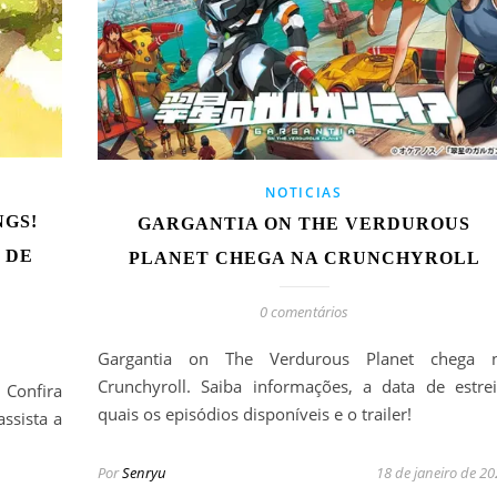
NOTICIAS
NGS!
GARGANTIA ON THE VERDUROUS
 DE
PLANET CHEGA NA CRUNCHYROLL
0 comentários
Gargantia on The Verdurous Planet chega 
Crunchyroll. Saiba informações, a data de estrei
 Confira
quais os episódios disponíveis e o trailer!
ssista a
Por
Senryu
18 de janeiro de 2