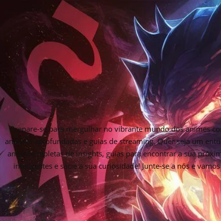
Prepare-se para mergulhar no vibrante mundo dos animes com
análises aprofundadas e guias de streaming. Quer seja um entu
análises repletas de insights, guias para encontrar a sua próx
inteligentes e sacie a sua curiosidade! Junte-se a nós e vam