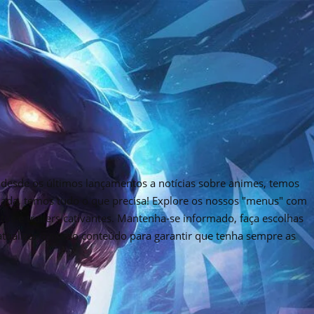
desde os últimos lançamentos a notícias sobre animes, temos
rnada, temos tudo o que precisa! Explore os nossos "menus" com
tos e trailers cativantes. Mantenha-se informado, faça escolhas
 atualizar o nosso conteúdo para garantir que tenha sempre as