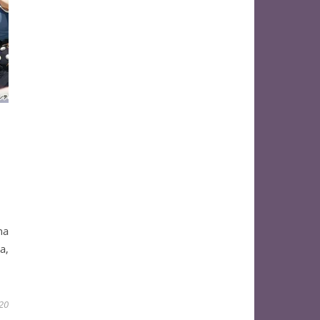
na
a,
020