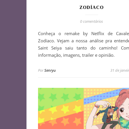
ZODÍACO
0 comentários
Conheça o remake by Netflix de Cavale
Zodíaco. Vejam a nossa análise pra enten
Saint Seiya saiu tanto do caminho! Co
informação, imagens, trailer e opinião.
Por
Senryu
31 de janei