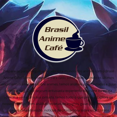
Prepare-se para mergulhar no vibrante mundo dos animes com o Brasil
Anime Cafe! Somos o seu guia para tudo sobre anime, desde os últimos
lançamentos a notícias sobre animes, temos análises aprofundadas e guias
de streaming. Quer seja um entusiasta experiente de anime ou esteja
apenas a começar a sua jornada, temos tudo o que precisa! Explore os
nossos "menus" com análises repletas de insights, guias para encontrar a
sua próxima obsessão, notícias de última hora sobre os próximos
lançamentos e trailers cativantes. Mantenha-se informado, faça escolhas