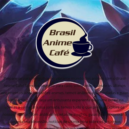
Prepare-se para mergulhar no vibrante mundo dos animes com o Brasil
Anime Cafe! Somos o seu guia para tudo sobre anime, desde os últimos
lançamentos a notícias sobre animes, temos análises aprofundadas e guias
de streaming. Quer seja um entusiasta experiente de anime ou esteja
apenas a começar a sua jornada, temos tudo o que precisa! Explore os
nossos "menus" com análises repletas de insights, guias para encontrar a
sua próxima obsessão, notícias de última hora sobre os próximos
lançamentos e trailers cativantes. Mantenha-se informado, faça escolhas