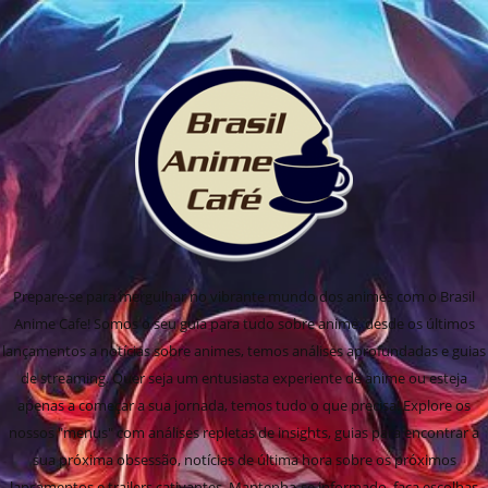
Prepare-se para mergulhar no vibrante mundo dos animes com o Brasil
Anime Cafe! Somos o seu guia para tudo sobre anime, desde os últimos
lançamentos a notícias sobre animes, temos análises aprofundadas e guias
de streaming. Quer seja um entusiasta experiente de anime ou esteja
apenas a começar a sua jornada, temos tudo o que precisa! Explore os
nossos "menus" com análises repletas de insights, guias para encontrar a
sua próxima obsessão, notícias de última hora sobre os próximos
lançamentos e trailers cativantes. Mantenha-se informado, faça escolhas