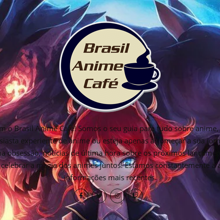
 o Brasil Anime Cafe! Somos o seu guia para tudo sobre anime, 
siasta experiente de anime ou esteja apenas a começar a sua jo
ima obsessão, notícias de última hora sobre os próximos lançamen
os celebrar a magia dos animes juntos! Estamos constantemente a
informações mais recentes.