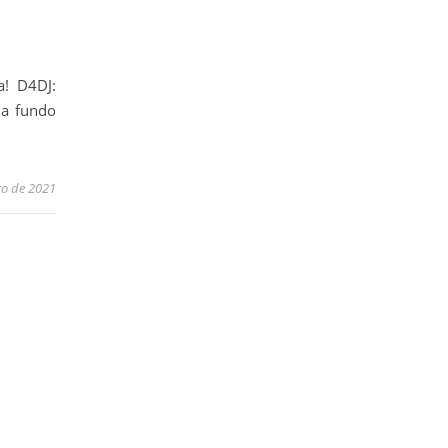
a! D4DJ:
 a fundo
o de 2021