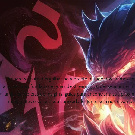
Prepare-se para mergulhar no vibrante mundo dos animes com
análises aprofundadas e guias de streaming. Quer seja um entu
análises repletas de insights, guias para encontrar a sua próx
inteligentes e sacie a sua curiosidade! Junte-se a nós e vam