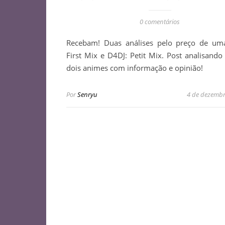
0 comentários
Recebam! Duas análises pelo preço de um
First Mix e D4DJ: Petit Mix. Post analisando
dois animes com informação e opinião!
Por
Senryu
4 de dezembr