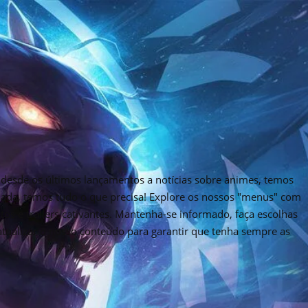
desde os últimos lançamentos a notícias sobre animes, temos
rnada, temos tudo o que precisa! Explore os nossos "menus" com
tos e trailers cativantes. Mantenha-se informado, faça escolhas
 atualizar o nosso conteúdo para garantir que tenha sempre as