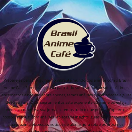
Prepare-se para mergulhar no vibrante mundo dos animes com o Brasil
Anime Cafe! Somos o seu guia para tudo sobre anime, desde os últimos
lançamentos a notícias sobre animes, temos análises aprofundadas e guias
de streaming. Quer seja um entusiasta experiente de anime ou esteja
apenas a começar a sua jornada, temos tudo o que precisa! Explore os
nossos "menus" com análises repletas de insights, guias para encontrar a
sua próxima obsessão, notícias de última hora sobre os próximos
lançamentos e trailers cativantes. Mantenha-se informado, faça escolhas