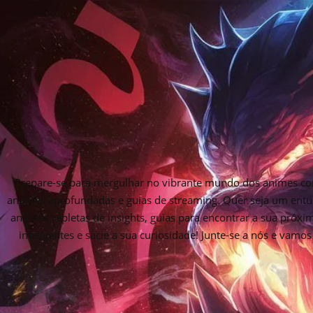
Prepare-se para mergulhar no vibrante mundo dos animes com
análises aprofundadas e guias de streaming. Quer seja um entu
análises repletas de insights, guias para encontrar a sua próx
inteligentes e sacie a sua curiosidade! Junte-se a nós e vam