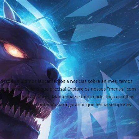
desde os últimos lançamentos a notícias sobre animes, temos
rnada, temos tudo o que precisa! Explore os nossos "menus" com
tos e trailers cativantes. Mantenha-se informado, faça escolhas
 atualizar o nosso conteúdo para garantir que tenha sempre as