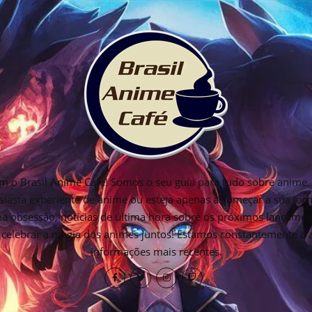
 o Brasil Anime Cafe! Somos o seu guia para tudo sobre anime, 
siasta experiente de anime ou esteja apenas a começar a sua jo
ima obsessão, notícias de última hora sobre os próximos lançamen
os celebrar a magia dos animes juntos! Estamos constantemente a
informações mais recentes.