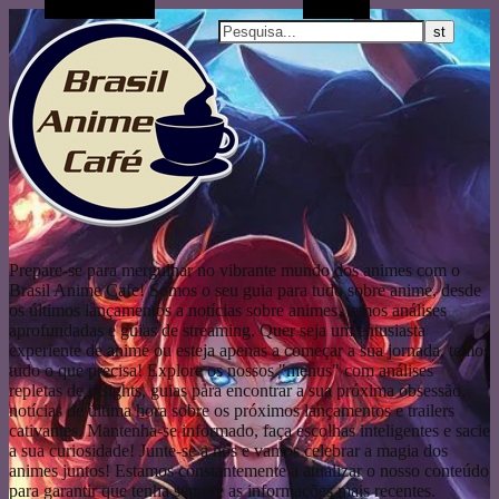
Artigo aleatório
Pesquisar
Prepare-se para mergulhar no vibrante mundo dos animes com o
Brasil Anime Cafe! Somos o seu guia para tudo sobre anime, desde
os últimos lançamentos a notícias sobre animes, temos análises
aprofundadas e guias de streaming. Quer seja um entusiasta
experiente de anime ou esteja apenas a começar a sua jornada, temos
tudo o que precisa! Explore os nossos "menus" com análises
repletas de insights, guias para encontrar a sua próxima obsessão,
notícias de última hora sobre os próximos lançamentos e trailers
cativantes. Mantenha-se informado, faça escolhas inteligentes e sacie
a sua curiosidade! Junte-se a nós e vamos celebrar a magia dos
animes juntos! Estamos constantemente a atualizar o nosso conteúdo
para garantir que tenha sempre as informações mais recentes.