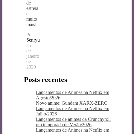
de
estreia
e
muito
mais!
Por
Senryu
25
de
janeiro
de
2020
Posts recentes
Lançamentos de Animes na Netflix em
Agosto/2026
Novo anime: Gundam XARX-ZERO
Lançamentos de Animes na Netflix em
Julho/2026
Lançamentos de animes da Crunchyroll
pra temporada de Verão/2026
Lançamentos de Animes na Netflix em