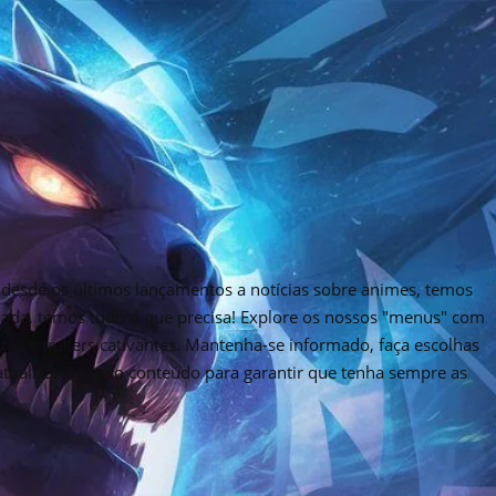
desde os últimos lançamentos a notícias sobre animes, temos
rnada, temos tudo o que precisa! Explore os nossos "menus" com
tos e trailers cativantes. Mantenha-se informado, faça escolhas
 atualizar o nosso conteúdo para garantir que tenha sempre as