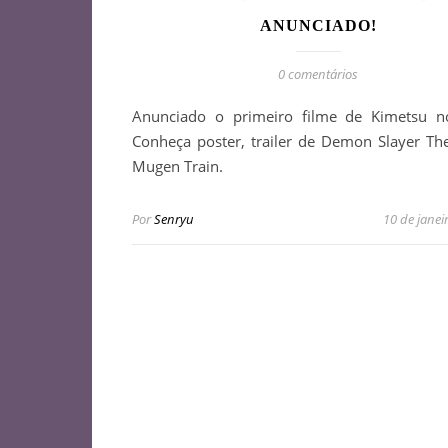
ANUNCIADO!
0 comentários
Anunciado o primeiro filme de Kimetsu n
Conheça poster, trailer de Demon Slayer Th
Mugen Train.
Por
Senryu
10 de janei