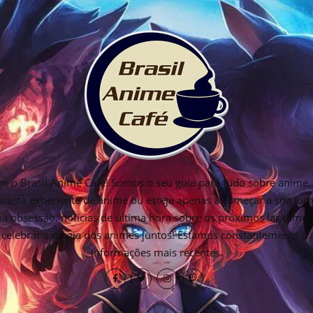
 o Brasil Anime Cafe! Somos o seu guia para tudo sobre anime, 
siasta experiente de anime ou esteja apenas a começar a sua jo
ima obsessão, notícias de última hora sobre os próximos lançamen
os celebrar a magia dos animes juntos! Estamos constantemente a
informações mais recentes.