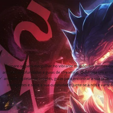
Prepare-se para mergulhar no vibrante mundo dos animes com
análises aprofundadas e guias de streaming. Quer seja um entu
análises repletas de insights, guias para encontrar a sua próx
inteligentes e sacie a sua curiosidade! Junte-se a nós e vam