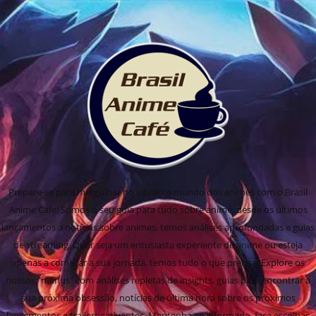
Prepare-se para mergulhar no vibrante mundo dos animes com o Brasil
Anime Cafe! Somos o seu guia para tudo sobre anime, desde os últimos
lançamentos a notícias sobre animes, temos análises aprofundadas e guias
de streaming. Quer seja um entusiasta experiente de anime ou esteja
apenas a começar a sua jornada, temos tudo o que precisa! Explore os
nossos "menus" com análises repletas de insights, guias para encontrar a
sua próxima obsessão, notícias de última hora sobre os próximos
lançamentos e trailers cativantes. Mantenha-se informado, faça escolhas