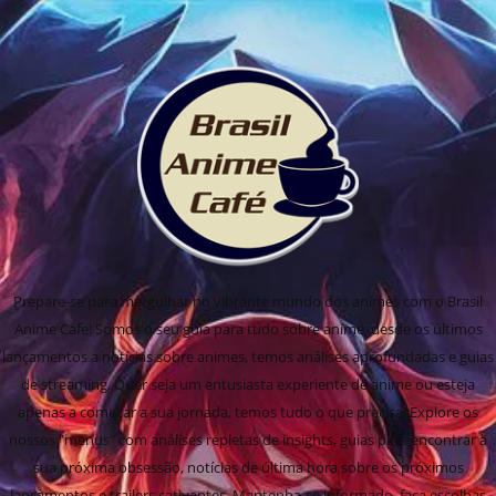
Prepare-se para mergulhar no vibrante mundo dos animes com o Brasil
Anime Cafe! Somos o seu guia para tudo sobre anime, desde os últimos
lançamentos a notícias sobre animes, temos análises aprofundadas e guias
de streaming. Quer seja um entusiasta experiente de anime ou esteja
apenas a começar a sua jornada, temos tudo o que precisa! Explore os
nossos "menus" com análises repletas de insights, guias para encontrar a
sua próxima obsessão, notícias de última hora sobre os próximos
lançamentos e trailers cativantes. Mantenha-se informado, faça escolhas