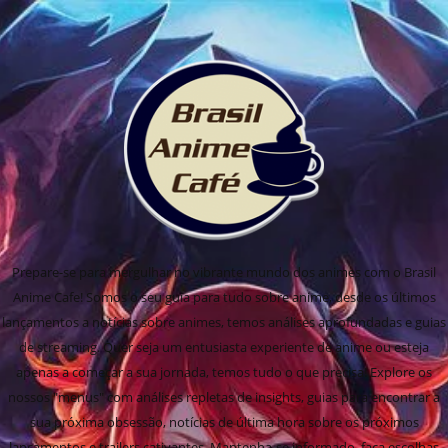
Prepare-se para mergulhar no vibrante mundo dos animes com o Brasil
Anime Cafe! Somos o seu guia para tudo sobre anime, desde os últimos
lançamentos a notícias sobre animes, temos análises aprofundadas e guias
de streaming. Quer seja um entusiasta experiente de anime ou esteja
apenas a começar a sua jornada, temos tudo o que precisa! Explore os
nossos "menus" com análises repletas de insights, guias para encontrar a
sua próxima obsessão, notícias de última hora sobre os próximos
lançamentos e trailers cativantes. Mantenha-se informado, faça escolhas