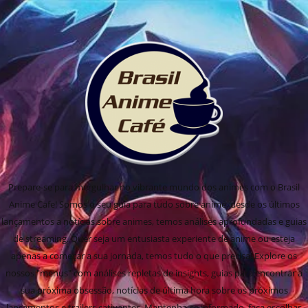
Prepare-se para mergulhar no vibrante mundo dos animes com o Brasil
Anime Cafe! Somos o seu guia para tudo sobre anime, desde os últimos
lançamentos a notícias sobre animes, temos análises aprofundadas e guias
de streaming. Quer seja um entusiasta experiente de anime ou esteja
apenas a começar a sua jornada, temos tudo o que precisa! Explore os
nossos "menus" com análises repletas de insights, guias para encontrar a
sua próxima obsessão, notícias de última hora sobre os próximos
lançamentos e trailers cativantes. Mantenha-se informado, faça escolhas