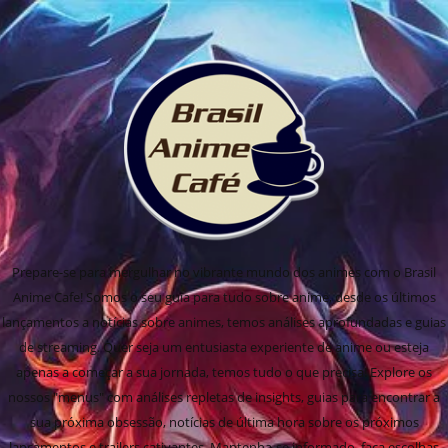
Prepare-se para mergulhar no vibrante mundo dos animes com o Brasil
Anime Cafe! Somos o seu guia para tudo sobre anime, desde os últimos
lançamentos a notícias sobre animes, temos análises aprofundadas e guias
de streaming. Quer seja um entusiasta experiente de anime ou esteja
apenas a começar a sua jornada, temos tudo o que precisa! Explore os
nossos "menus" com análises repletas de insights, guias para encontrar a
sua próxima obsessão, notícias de última hora sobre os próximos
lançamentos e trailers cativantes. Mantenha-se informado, faça escolhas