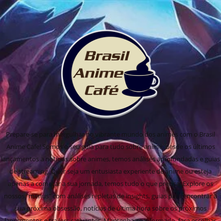
Prepare-se para mergulhar no vibrante mundo dos animes com o Brasil
Anime Cafe! Somos o seu guia para tudo sobre anime, desde os últimos
lançamentos a notícias sobre animes, temos análises aprofundadas e guias
de streaming. Quer seja um entusiasta experiente de anime ou esteja
apenas a começar a sua jornada, temos tudo o que precisa! Explore os
nossos "menus" com análises repletas de insights, guias para encontrar a
sua próxima obsessão, notícias de última hora sobre os próximos
lançamentos e trailers cativantes. Mantenha-se informado, faça escolhas