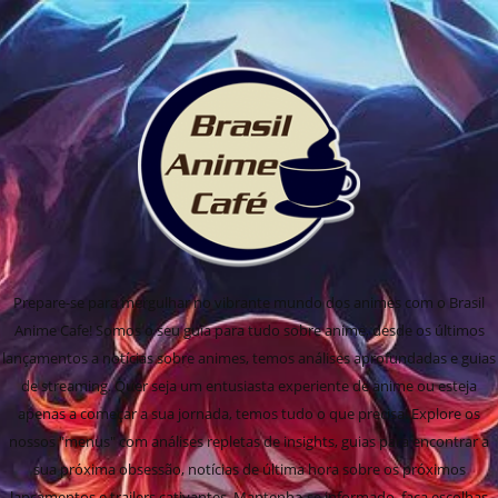
Prepare-se para mergulhar no vibrante mundo dos animes com o Brasil
Anime Cafe! Somos o seu guia para tudo sobre anime, desde os últimos
lançamentos a notícias sobre animes, temos análises aprofundadas e guias
de streaming. Quer seja um entusiasta experiente de anime ou esteja
apenas a começar a sua jornada, temos tudo o que precisa! Explore os
nossos "menus" com análises repletas de insights, guias para encontrar a
sua próxima obsessão, notícias de última hora sobre os próximos
lançamentos e trailers cativantes. Mantenha-se informado, faça escolhas