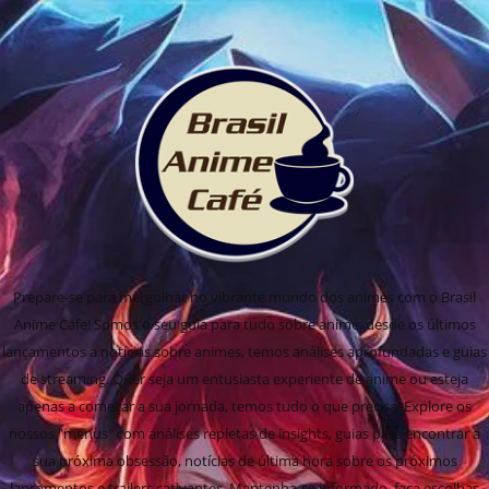
Prepare-se para mergulhar no vibrante mundo dos animes com o Brasil
Anime Cafe! Somos o seu guia para tudo sobre anime, desde os últimos
lançamentos a notícias sobre animes, temos análises aprofundadas e guias
de streaming. Quer seja um entusiasta experiente de anime ou esteja
apenas a começar a sua jornada, temos tudo o que precisa! Explore os
nossos "menus" com análises repletas de insights, guias para encontrar a
sua próxima obsessão, notícias de última hora sobre os próximos
lançamentos e trailers cativantes. Mantenha-se informado, faça escolhas