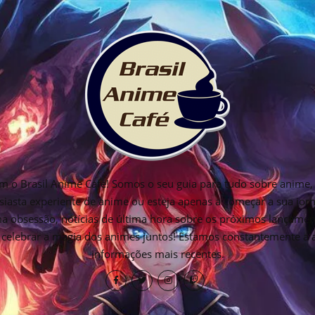
 o Brasil Anime Cafe! Somos o seu guia para tudo sobre anime, 
siasta experiente de anime ou esteja apenas a começar a sua jo
ima obsessão, notícias de última hora sobre os próximos lançamen
os celebrar a magia dos animes juntos! Estamos constantemente a
informações mais recentes.