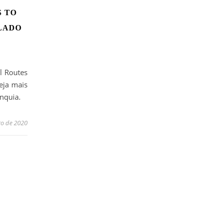
S TO
LADO
ll Routes
eja mais
nquia.
ro de 2020