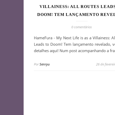
VILLAINESS: ALL ROUTES LEAD
DOOM! TEM LANÇAMENTO REVE
0 comentários
HameFura - My Next Life is as a Villainess: A
Leads to Doom! Tem lançamento revelado, v
detalhes aqui! Num post acompanhando a fra
Por
Senryu
26 de feverei