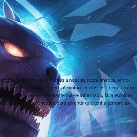
desde os últimos lançamentos a notícias sobre animes, temos
rnada, temos tudo o que precisa! Explore os nossos "menus" com
tos e trailers cativantes. Mantenha-se informado, faça escolhas
 atualizar o nosso conteúdo para garantir que tenha sempre as