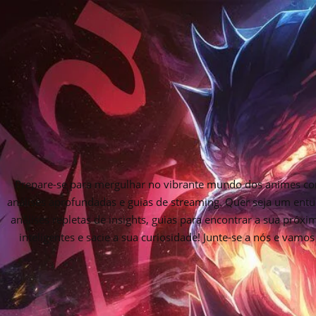
Prepare-se para mergulhar no vibrante mundo dos animes com
análises aprofundadas e guias de streaming. Quer seja um entu
análises repletas de insights, guias para encontrar a sua próx
inteligentes e sacie a sua curiosidade! Junte-se a nós e vam