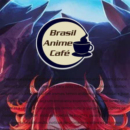
Prepare-se para mergulhar no vibrante mundo dos animes com o Brasil
Anime Cafe! Somos o seu guia para tudo sobre anime, desde os últimos
lançamentos a notícias sobre animes, temos análises aprofundadas e guias
de streaming. Quer seja um entusiasta experiente de anime ou esteja
apenas a começar a sua jornada, temos tudo o que precisa! Explore os
nossos "menus" com análises repletas de insights, guias para encontrar a
sua próxima obsessão, notícias de última hora sobre os próximos
lançamentos e trailers cativantes. Mantenha-se informado, faça escolhas