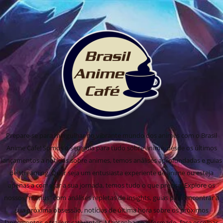
Prepare-se para mergulhar no vibrante mundo dos animes com o Brasil
Anime Cafe! Somos o seu guia para tudo sobre anime, desde os últimos
lançamentos a notícias sobre animes, temos análises aprofundadas e guias
de streaming. Quer seja um entusiasta experiente de anime ou esteja
apenas a começar a sua jornada, temos tudo o que precisa! Explore os
nossos "menus" com análises repletas de insights, guias para encontrar a
sua próxima obsessão, notícias de última hora sobre os próximos
lançamentos e trailers cativantes. Mantenha-se informado, faça escolhas