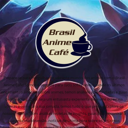
Prepare-se para mergulhar no vibrante mundo dos animes com o Brasil
Anime Cafe! Somos o seu guia para tudo sobre anime, desde os últimos
lançamentos a notícias sobre animes, temos análises aprofundadas e guias
de streaming. Quer seja um entusiasta experiente de anime ou esteja
apenas a começar a sua jornada, temos tudo o que precisa! Explore os
nossos "menus" com análises repletas de insights, guias para encontrar a
sua próxima obsessão, notícias de última hora sobre os próximos
lançamentos e trailers cativantes. Mantenha-se informado, faça escolhas