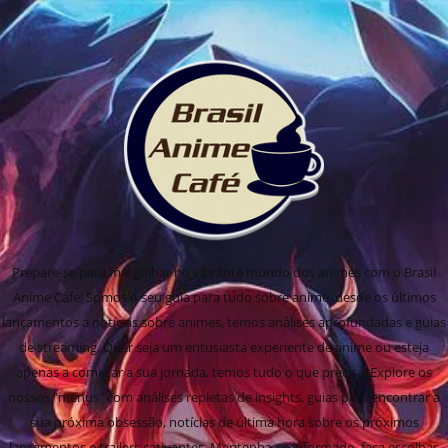
Prepare-se para mergulhar no vibrante mundo dos animes com o Brasil
Anime Cafe! Somos o seu guia para tudo sobre anime, desde os últimos
lançamentos a notícias sobre animes, temos análises aprofundadas e guias
de streaming. Quer seja um entusiasta experiente de anime ou esteja
apenas a começar a sua jornada, temos tudo o que precisa! Explore os
nossos "menus" com análises repletas de insights, guias para encontrar a
sua próxima obsessão, notícias de última hora sobre os próximos
lançamentos e trailers cativantes. Mantenha-se informado, faça escolhas