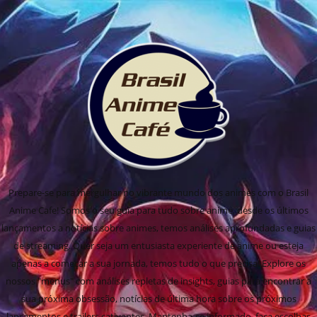
Prepare-se para mergulhar no vibrante mundo dos animes com o Brasil
Anime Cafe! Somos o seu guia para tudo sobre anime, desde os últimos
lançamentos a notícias sobre animes, temos análises aprofundadas e guias
de streaming. Quer seja um entusiasta experiente de anime ou esteja
apenas a começar a sua jornada, temos tudo o que precisa! Explore os
nossos "menus" com análises repletas de insights, guias para encontrar a
sua próxima obsessão, notícias de última hora sobre os próximos
lançamentos e trailers cativantes. Mantenha-se informado, faça escolhas