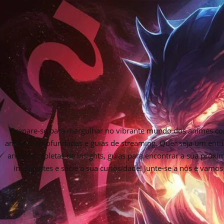
Prepare-se para mergulhar no vibrante mundo dos animes com
análises aprofundadas e guias de streaming. Quer seja um entu
análises repletas de insights, guias para encontrar a sua próx
inteligentes e sacie a sua curiosidade! Junte-se a nós e vam