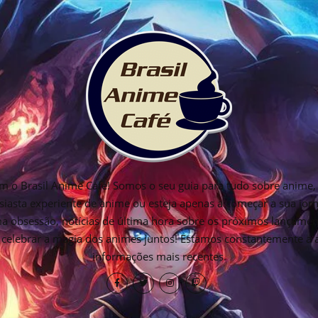
 o Brasil Anime Cafe! Somos o seu guia para tudo sobre anime, 
siasta experiente de anime ou esteja apenas a começar a sua jo
ima obsessão, notícias de última hora sobre os próximos lançamen
os celebrar a magia dos animes juntos! Estamos constantemente a
informações mais recentes.