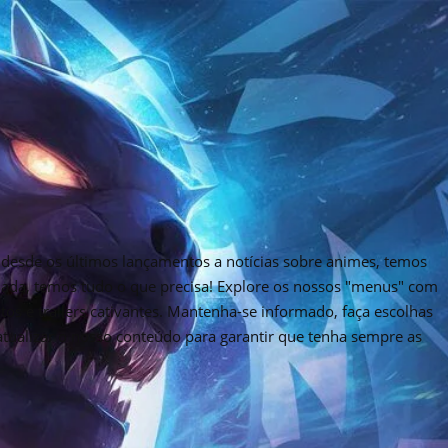
desde os últimos lançamentos a notícias sobre animes, temos
rnada, temos tudo o que precisa! Explore os nossos "menus" com
tos e trailers cativantes. Mantenha-se informado, faça escolhas
 atualizar o nosso conteúdo para garantir que tenha sempre as