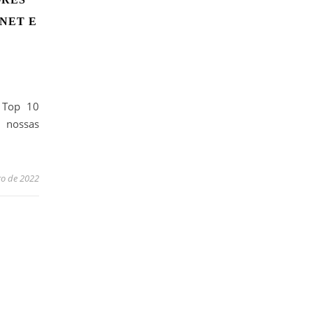
RNET E
.
 Top 10
 nossas
ro de 2022