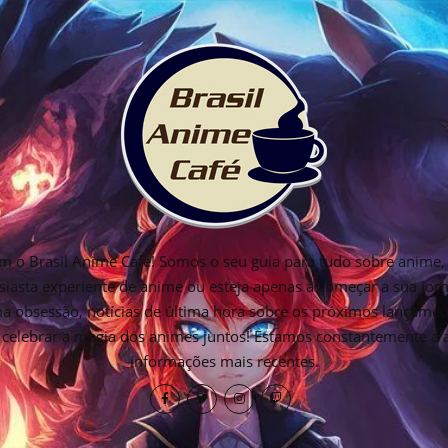
 o Brasil Anime Cafe! Somos o seu guia para tudo sobre anime, 
siasta experiente de anime ou esteja apenas a começar a sua jo
ima obsessão, notícias de última hora sobre os próximos lançamen
os celebrar a magia dos animes juntos! Estamos constantemente a
informações mais recentes.