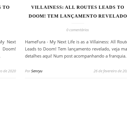
S TO
VILLAINESS: ALL ROUTES LEADS TO
DOOM! TEM LANÇAMENTO REVELADO
0 comentários
My Next
HameFura - My Next Life is as a Villainess: All Rout
to Doom!
Leads to Doom! Tem lançamento revelado, veja ma
.
detalhes aqui! Num post acompanhando a franquia.
o de 2020
Por
Senryu
26 de fevereiro de 2