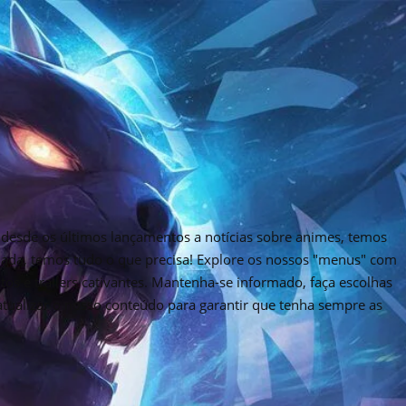
desde os últimos lançamentos a notícias sobre animes, temos
rnada, temos tudo o que precisa! Explore os nossos "menus" com
tos e trailers cativantes. Mantenha-se informado, faça escolhas
 atualizar o nosso conteúdo para garantir que tenha sempre as