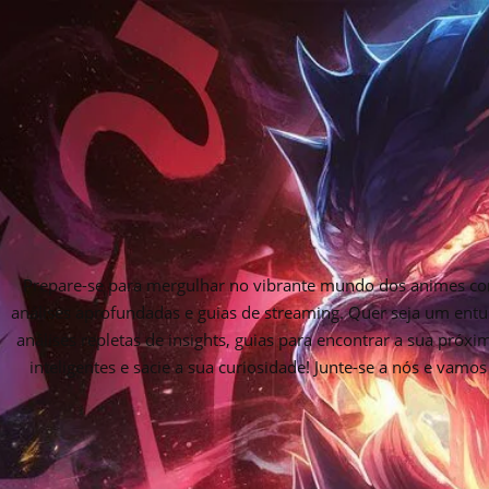
Prepare-se para mergulhar no vibrante mundo dos animes com
análises aprofundadas e guias de streaming. Quer seja um entu
análises repletas de insights, guias para encontrar a sua próx
inteligentes e sacie a sua curiosidade! Junte-se a nós e vam