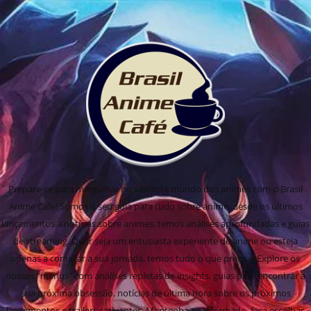
Prepare-se para mergulhar no vibrante mundo dos animes com o Brasil
Anime Cafe! Somos o seu guia para tudo sobre anime, desde os últimos
lançamentos a notícias sobre animes, temos análises aprofundadas e guias
de streaming. Quer seja um entusiasta experiente de anime ou esteja
apenas a começar a sua jornada, temos tudo o que precisa! Explore os
nossos "menus" com análises repletas de insights, guias para encontrar a
sua próxima obsessão, notícias de última hora sobre os próximos
lançamentos e trailers cativantes. Mantenha-se informado, faça escolhas