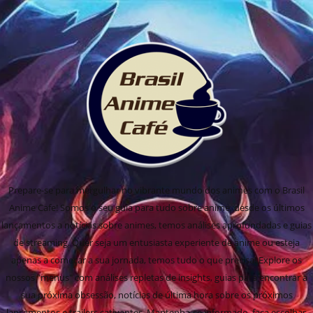
Prepare-se para mergulhar no vibrante mundo dos animes com o Brasil
Anime Cafe! Somos o seu guia para tudo sobre anime, desde os últimos
lançamentos a notícias sobre animes, temos análises aprofundadas e guias
de streaming. Quer seja um entusiasta experiente de anime ou esteja
apenas a começar a sua jornada, temos tudo o que precisa! Explore os
nossos "menus" com análises repletas de insights, guias para encontrar a
sua próxima obsessão, notícias de última hora sobre os próximos
lançamentos e trailers cativantes. Mantenha-se informado, faça escolhas