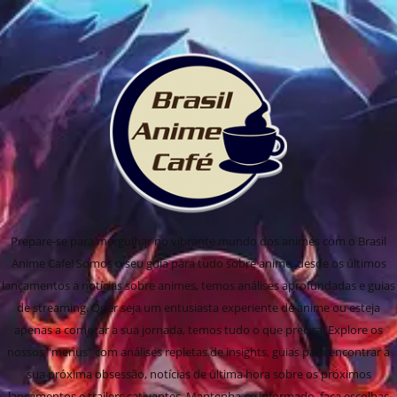
Prepare-se para mergulhar no vibrante mundo dos animes com o Brasil
Anime Cafe! Somos o seu guia para tudo sobre anime, desde os últimos
lançamentos a notícias sobre animes, temos análises aprofundadas e guias
de streaming. Quer seja um entusiasta experiente de anime ou esteja
apenas a começar a sua jornada, temos tudo o que precisa! Explore os
nossos "menus" com análises repletas de insights, guias para encontrar a
sua próxima obsessão, notícias de última hora sobre os próximos
lançamentos e trailers cativantes. Mantenha-se informado, faça escolhas