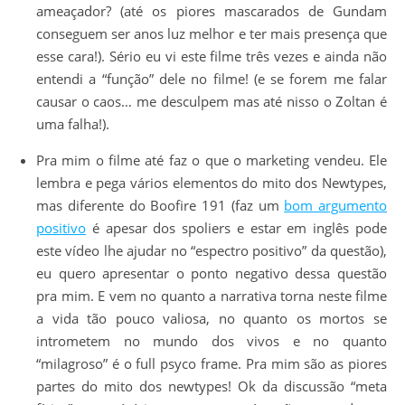
ameaçador? (até os piores mascarados de Gundam
conseguem ser anos luz melhor e ter mais presença que
esse cara!). Sério eu vi este filme três vezes e ainda não
entendi a “função” dele no filme! (e se forem me falar
causar o caos… me desculpem mas até nisso o Zoltan é
uma falha!).
Pra mim o filme até faz o que o marketing vendeu. Ele
lembra e pega vários elementos do mito dos Newtypes,
mas diferente do Boofire 191 (faz um
bom argumento
positivo
é apesar dos spoliers e estar em inglês pode
este vídeo lhe ajudar no “espectro positivo” da questão),
eu quero apresentar o ponto negativo dessa questão
pra mim. E vem no quanto a narrativa torna neste filme
a vida tão pouco valiosa, no quanto os mortos se
intrometem no mundo dos vivos e no quanto
“milagroso” é o full psyco frame. Pra mim são as piores
partes do mito dos newtypes! Ok da discussão “meta