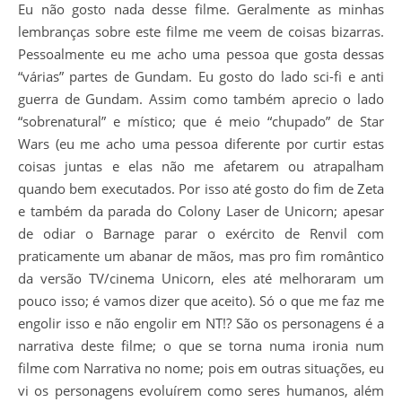
Eu não gosto nada desse filme. Geralmente as minhas
lembranças sobre este filme me veem de coisas bizarras.
Pessoalmente eu me acho uma pessoa que gosta dessas
“várias” partes de Gundam. Eu gosto do lado sci-fi e anti
guerra de Gundam. Assim como também aprecio o lado
“sobrenatural” e místico; que é meio “chupado” de Star
Wars (eu me acho uma pessoa diferente por curtir estas
coisas juntas e elas não me afetarem ou atrapalham
quando bem executados. Por isso até gosto do fim de Zeta
e também da parada do Colony Laser de Unicorn; apesar
de odiar o Barnage parar o exército de Renvil com
praticamente um abanar de mãos, mas pro fim romântico
da versão TV/cinema Unicorn, eles até melhoraram um
pouco isso; é vamos dizer que aceito). Só o que me faz me
engolir isso e não engolir em NT!? São os personagens é a
narrativa deste filme; o que se torna numa ironia num
filme com Narrativa no nome; pois em outras situações, eu
vi os personagens evoluírem como seres humanos, além