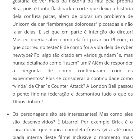
gostaria de ver mais da história da Rita pela própria
Rita, pois é tanto flashback e corte que deixa a história
dela confusa pacas, além de piorar um problema de
Unicorn de dar “lembranças dolorosas” picotadas e não
falar delas! E sei que em parte é intenção do diretor!
Mas eu queria saber como ela foi parar no Phenex, o
que ocorreu no teste? E de como foi a vida dela de cyber
newtype? Foi algo tão citado em vários gundam´s, mas
nunca detalhado como “fazem” um!? Além de responder
a pergunta de como continuaram com os
experimentos? Pois se considerar a continuidade como
“vinda” de Char´s Counter Attack? A London Bell passou
o pente fino na federação e desmontou tudo o que os
Titans tinham!
Os personagens são até interessantes! Mas como eles
são desenvolvidos? É bizarro! Por exemplo Brick é o
cara durão que nunca completa frases (vira até uma
piada interna deste filme! Inclusive o momento mais