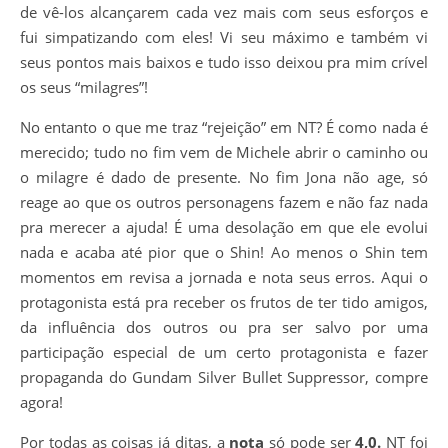
de vê-los alcançarem cada vez mais com seus esforços e
fui simpatizando com eles! Vi seu máximo e também vi
seus pontos mais baixos e tudo isso deixou pra mim crível
os seus “milagres”!
No entanto o que me traz “rejeição” em NT? É como nada é
merecido; tudo no fim vem de Michele abrir o caminho ou
o milagre é dado de presente. No fim Jona não age, só
reage ao que os outros personagens fazem e não faz nada
pra merecer a ajuda! É uma desolação em que ele evolui
nada e acaba até pior que o Shin! Ao menos o Shin tem
momentos em revisa a jornada e nota seus erros. Aqui o
protagonista está pra receber os frutos de ter tido amigos,
da influência dos outros ou pra ser salvo por uma
participação especial de um certo protagonista e fazer
propaganda do Gundam Silver Bullet Suppressor, compre
agora!
Por todas as coisas já ditas, a
nota
só pode ser
4,0.
NT foi