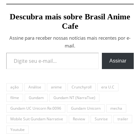
Descubra mais sobre Brasil Anime
Cafe
Assine para receber nossas notícias mais recentes por e-
mail.
Digite seu e-mail…
Assinar
ação
Análise
anime
Crunchyroll
era U.C
filme
Gundam
Gundam NT (NarraTive)
Gundam UC Unicorn Re:0096
Gundam Unicorn
mecha
Mobile Suit Gundam Narrative
Review
Sunrise
trailer
Youtube