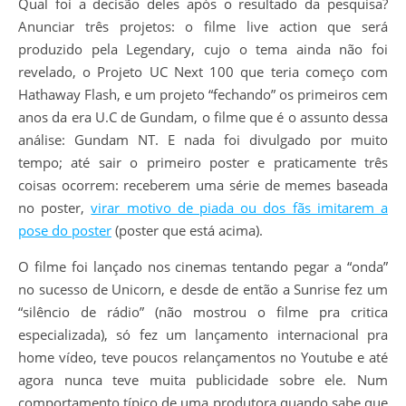
Qual foi a decisão deles após o resultado da pesquisa?
Anunciar três projetos: o filme live action que será
produzido pela Legendary, cujo o tema ainda não foi
revelado, o Projeto UC Next 100 que teria começo com
Hathaway Flash, e um projeto “fechando” os primeiros cem
anos da era U.C de Gundam, o filme que é o assunto dessa
análise: Gundam NT. E nada foi divulgado por muito
tempo; até sair o primeiro poster e praticamente três
coisas ocorrem: receberem uma série de memes baseada
no poster,
virar motivo de piada ou dos fãs imitarem a
pose do poster
(poster que está acima).
O filme foi lançado nos cinemas tentando pegar a “onda”
no sucesso de Unicorn, e desde de então a Sunrise fez um
“silêncio de rádio” (não mostrou o filme pra critica
especializada), só fez um lançamento internacional pra
home vídeo, teve poucos relançamentos no Youtube e até
agora nunca teve muita publicidade sobre ele. Num
comportamento típico de uma produtora quando sabe que