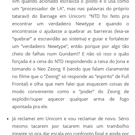
sim quando acionado escraviza o piloto e o usa como
um “processador de I.A”, mas nas palavras do próprio
tataravô do Barnage em Unicorn: “NTD foi feito pra
encontrar um verdadeiro Newtype e quando o
encontrasse o ajudasse a quebrar as barreiras (leia-se
“quebrar” a escravidão ao sistema) e guiar e fortalecer
um “verdadeiro Newtype”, então porque por algo tão
cheio de falhas num Gundam!? E não só isso o quão
forçada é a cena do NTD respondendo a raiva do Jona e
tomando o Neo Zeong II (sendo que falam claramente
no filme que o “Zeong” só responde ao “espirito” de Full
Frontal) e olha que nem falei que esquecem coisas de
modo conveniente como o “poder” do Zeong de
explodir/super aquecer qualquer arma de fogo
apontada pra ele.
Já reclamei em Unicorn e vou reclamar de novo. Sério
mesmo tacarem por tacarem mais um trambolho
gigante só pra dar escala pro confronto final e ainda por