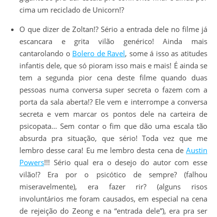
cima um reciclado de Unicorn!?
O que dizer de Zoltan!? Sério a entrada dele no filme já
escancara e grita vilão genérico! Ainda mais
cantarolando o
Bolero de Ravel
, some á isso as atitudes
infantis dele, que só pioram isso mais e mais! É ainda se
tem a segunda pior cena deste filme quando duas
pessoas numa conversa super secreta o fazem com a
porta da sala aberta!? Ele vem e interrompe a conversa
secreta e vem marcar os pontos dele na carteira de
psicopata… Sem contar o fim que dão uma escala tão
absurda pra situação, que sério! Toda vez que me
lembro desse cara! Eu me lembro desta cena de
Austin
Powers
!!! Sério qual era o desejo do autor com esse
vilão!? Era por o psicótico de sempre? (falhou
miseravelmente), era fazer rir? (alguns risos
involuntários me foram causados, em especial na cena
de rejeição do Zeong e na “entrada dele”), era pra ser