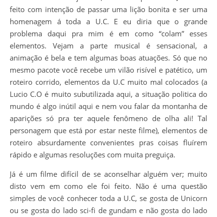
feito com intenção de passar uma lição bonita e ser uma
homenagem á toda a U.C. E eu diria que o grande
problema daqui pra mim é em como “colam” esses
elementos. Vejam a parte musical é sensacional, a
animação é bela e tem algumas boas atuações. Só que no
mesmo pacote você recebe um vilão risível e patético, um
roteiro corrido, elementos da U.C muito mal colocados (a
Lucio C.O é muito subutilizada aqui, a situação politica do
mundo é algo inútil aqui e nem vou falar da montanha de
aparições só pra ter aquele fenômeno de olha ali! Tal
personagem que está por estar neste filme), elementos de
roteiro absurdamente convenientes pras coisas fluírem
rápido e algumas resoluções com muita preguiça.
Já é um filme difícil de se aconselhar alguém ver; muito
disto vem em como ele foi feito. Não é uma questão
simples de você conhecer toda a U.C, se gosta de Unicorn
ou se gosta do lado sci-fi de gundam e não gosta do lado