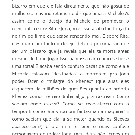
bizarro em que ele fala diretamente que não gosta de
mulheres, mas indiretamente diz que ama a Michele!?),
assim como o desejo da Michele de promover o
reencontro entre Rita e Jona, mas isso acaba tão forçado
no fim do filme que acaba rendendo mal, E sobre Rita,
eles martelam tanto o desejo dela na próxima vida de
ser um pássaro que já revela que ela tá morta antes
mesmo do filme jogar isso na nossa cara como se fosse
uma torta! E acaba sendo confuso pacas de como ela e
Michele estavam “destinadas” a morrerem pro Jona
poder fazer o “milagre do Phenex” (que aliás eles
esquecem de milhões de questões quanto ao próprio
Phenex como: se não tinha algo pra rastrear? Como
sabiam onde estava? Como se reabasteceu com o
tempo? E como Rita virou um fantasma na máquina? E
como sabiam que ela ia se meter quando os Sleeves
aparecessem?) e pra mim o pior e mais confuso
personagem de todos: Jona, meu deus não temos um