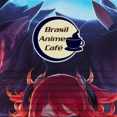
Prepare-se para mergulhar no vibrante mundo dos animes com o Brasil
Anime Cafe! Somos o seu guia para tudo sobre anime, desde os últimos
lançamentos a notícias sobre animes, temos análises aprofundadas e guias
de streaming. Quer seja um entusiasta experiente de anime ou esteja
apenas a começar a sua jornada, temos tudo o que precisa! Explore os
nossos "menus" com análises repletas de insights, guias para encontrar a
sua próxima obsessão, notícias de última hora sobre os próximos
lançamentos e trailers cativantes. Mantenha-se informado, faça escolhas