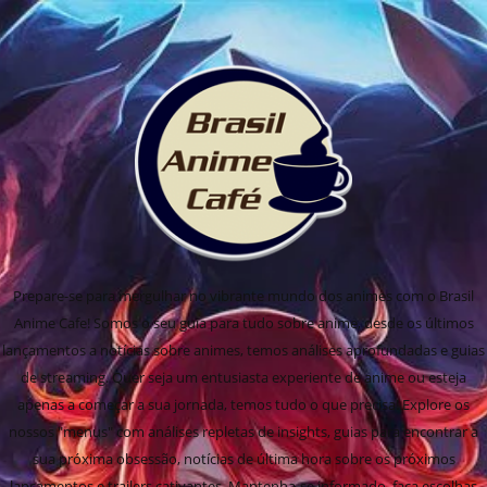
Prepare-se para mergulhar no vibrante mundo dos animes com o Brasil
Anime Cafe! Somos o seu guia para tudo sobre anime, desde os últimos
lançamentos a notícias sobre animes, temos análises aprofundadas e guias
de streaming. Quer seja um entusiasta experiente de anime ou esteja
apenas a começar a sua jornada, temos tudo o que precisa! Explore os
nossos "menus" com análises repletas de insights, guias para encontrar a
sua próxima obsessão, notícias de última hora sobre os próximos
lançamentos e trailers cativantes. Mantenha-se informado, faça escolhas