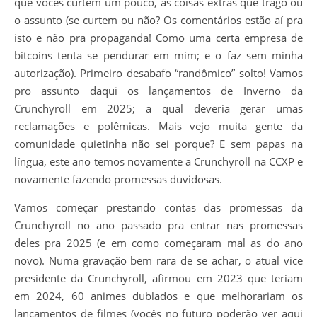
que vocês curtem um pouco, as coisas extras que trago ou
o assunto (se curtem ou não? Os comentários estão aí pra
isto e não pra propaganda! Como uma certa empresa de
bitcoins tenta se pendurar em mim; e o faz sem minha
autorização). Primeiro desabafo “randômico” solto! Vamos
pro assunto daqui os lançamentos de Inverno da
Crunchyroll em 2025; a qual deveria gerar umas
reclamações e polêmicas. Mais vejo muita gente da
comunidade quietinha não sei porque? E sem papas na
língua, este ano temos novamente a Crunchyroll na CCXP e
novamente fazendo promessas duvidosas.
Vamos começar prestando contas das promessas da
Crunchyroll no ano passado pra entrar nas promessas
deles pra 2025 (e em como começaram mal as do ano
novo). Numa gravação bem rara de se achar, o atual vice
presidente da Crunchyroll, afirmou em 2023 que teriam
em 2024, 60 animes dublados e que melhorariam os
lançamentos de filmes (vocês no futuro poderão ver aqui