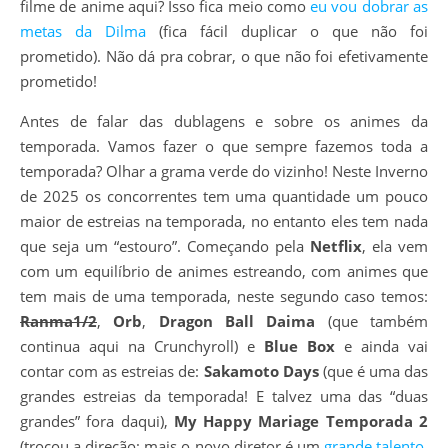
filme de anime aqui? Isso fica meio como
eu vou dobrar as
metas da Dilma
(fica fácil duplicar o que não foi
prometido). Não dá pra cobrar, o que não foi efetivamente
prometido!
Antes de falar das dublagens e sobre os animes da
temporada. Vamos fazer o que sempre fazemos toda a
temporada? Olhar a grama verde do vizinho! Neste Inverno
de 2025 os concorrentes tem uma quantidade um pouco
maior de estreias na temporada, no entanto eles tem nada
que seja um “estouro”. Começando pela
Netflix
, ela vem
com um equilíbrio de animes estreando, com animes que
tem mais de uma temporada, neste segundo caso temos:
Ranma1/2
,
Orb
,
Dragon Ball Daima
(que também
continua aqui na Crunchyroll) e
Blue Box
e ainda vai
contar com as estreias de:
Sakamoto Days
(que é uma das
grandes estreias da temporada! E talvez uma das “duas
grandes” fora daqui),
My Happy Mariage Temporada 2
(trocou a direção; mais o novo diretor é um
grande talento
,