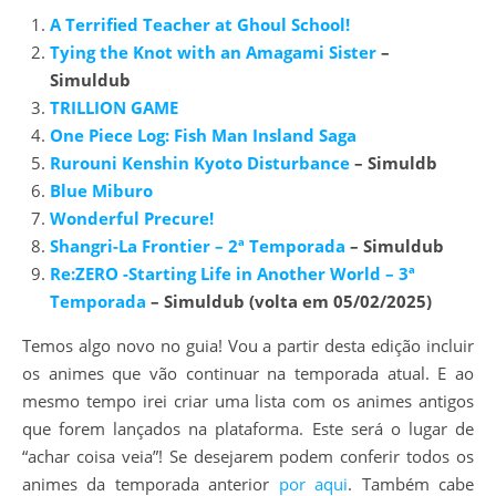
A Terrified Teacher at Ghoul School!
Tying the Knot with an Amagami Sister
–
Simuldub
TRILLION GAME
One Piece Log: Fish Man Insland Saga
Rurouni Kenshin Kyoto Disturbance
– Simuldb
Blue Miburo
Wonderful Precure!
Shangri-La Frontier – 2ª Temporada
– Simuldub
Re:ZERO -Starting Life in Another World – 3ª
Temporada
– Simuldub (volta em 05/02/2025)
Temos algo novo no guia! Vou a partir desta edição incluir
os animes que vão continuar na temporada atual. E ao
mesmo tempo irei criar uma lista com os animes antigos
que forem lançados na plataforma. Este será o lugar de
“achar coisa veia”! Se desejarem podem conferir todos os
animes da temporada anterior
por aqui
. Também cabe