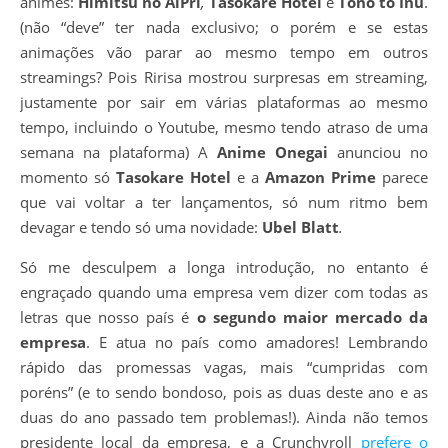
animes:
Himitsu no AiPri
,
Tasokare Hotel
e
Tono to Inu
.
(não “deve” ter nada exclusivo; o porém e se estas
animações vão parar ao mesmo tempo em outros
streamings? Pois Ririsa mostrou surpresas em streaming,
justamente por sair em várias plataformas ao mesmo
tempo, incluindo o Youtube, mesmo tendo atraso de uma
semana na plataforma) A
Anime Onegai
anunciou no
momento só
Tasokare Hotel
e a
Amazon Prime
parece
que vai voltar a ter lançamentos, só num ritmo bem
devagar e tendo só uma novidade:
Ubel Blatt
.
Só me desculpem a longa introdução, no entanto é
engraçado quando uma empresa vem dizer com todas as
letras que nosso país é
o segundo maior mercado da
empresa
. E atua no país como amadores! Lembrando
rápido das promessas vagas, mais “cumpridas com
poréns” (e to sendo bondoso, pois as duas deste ano e as
duas do ano passado tem problemas!). Ainda não temos
presidente local da empresa, e a Crunchyroll
prefere o