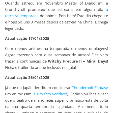
Quando estreou em Novembro Master of Diabolism, a
Crunchyroll prometeu que estrearia em algum dia
a
terceira temporada
do anime. Pois bem! Este dia chegou e
é hoje! Só uns 3 meses depois da estreia na China. E chega
legendado.
Atualização 17/01/2025
Com menos animes na temporada e menos dublagens!
Agora trazendo com duas semanas de atraso! Eles vem
trazer a continuação de
Witchy Precure II – Mirai Days!
Ficha e trailer do anime inclusos no guia!
Atualização 26/01/2025
Já que no Japão decidiram considerar
Thunderbolt Fantasy
um anime (sim!
É um fato verídico!
). Então vou lhes avisar
que o teatro de marionetes super dramático está de volta
na sua quarta temporada legendada! Ao menos tudo
chegou juntinho e somente um mês após a exibição do