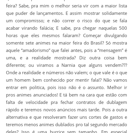
feira? Sabe, pra mim o melhor seria vir com a maior lista
que puder de lançamentos. E assim mostrar solidamente
um compromisso; e não correr o risco do que se fala
acabar virando falácia; E sabe, pra chegar naquelas 500
horas que eles mesmos falaram? Começar divulgando
somente sete animes na maior feira do Brasil? Só mostra
aquele “amadorismo” que falei antes, pois a “mensagem” é
uma, e a realidade mostrada? Diz outra coisa bem
diferente; ou viramos a Narnia que alguns vendem???
Onde a realidade e números não valem; o que vale é o que
um homem bem conhecido por mentir fala!? Não vamos
entrar em politica, pois isso não é o assunto. Melhor ir
pros animes anunciados! E tá bem na cara que estão com
falta de velocidade pra fechar contratos de dublagem
rápido e teremos novos anúncios mais tarde. Pois a outra
alternativa e que resolveram fazer uns cortes de gastos e
teremos menos animes dublados pro tal segundo mercado
deles? Isso é uma burrice sem tamanho. Em especial