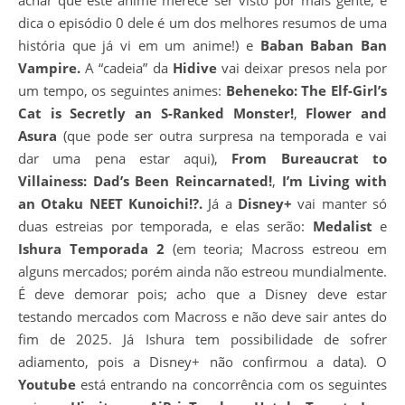
achar que este anime merece ser visto por mais gente; e
dica o episódio 0 dele é um dos melhores resumos de uma
história que já vi em um anime!) e
Baban Baban Ban
Vampire.
A “cadeia” da
Hidive
vai deixar presos nela por
um tempo, os seguintes animes:
Beheneko:
The Elf-Girl’s
Cat is Secretly an S-Ranked Monster!
,
Flower and
Asura
(que pode ser outra surpresa na temporada e vai
dar uma pena estar aqui),
From Bureaucrat to
Villainess: Dad’s Been Reincarnated!
,
I’m Living with
an Otaku NEET Kunoichi!?.
Já a
Disney+
vai manter só
duas estreias por temporada, e elas serão:
Medalist
e
Ishura
Temporada 2
(em teoria; Macross estreou em
alguns mercados; porém ainda não estreou mundialmente.
É deve demorar pois; acho que a Disney deve estar
testando mercados com Macross e não deve sair antes do
fim de 2025. Já Ishura tem possibilidade de sofrer
adiamento, pois a Disney+ não confirmou a data). O
Youtube
está entrando na concorrência com os seguintes