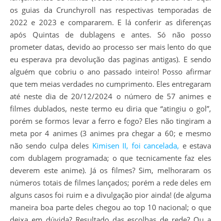
os guias da Crunchyroll nas respectivas temporadas de
2022 e 2023 e compararem. E lá conferir as diferenças
após Quintas de dublagens e antes. Só não posso
prometer datas, devido ao processo ser mais lento do que
eu esperava pra devolução das paginas antigas). E sendo
alguém que cobriu o ano passado inteiro! Posso afirmar
que tem meias verdades no cumprimento. Eles entregaram
até neste dia de 20/12/2024 o número de 57 animes e
filmes dublados, neste termo eu diria que “atingiu o gol”,
porém se formos levar a ferro e fogo? Eles não tingiram a
meta por 4 animes (3 animes pra chegar a 60; e mesmo
não sendo culpa deles
Kimisen II, foi cancelada,
e estava
com dublagem programada; o que tecnicamente faz eles
deverem este anime). Já os filmes? Sim, melhoraram os
números totais de filmes lançados; porém a rede deles em
alguns casos foi ruim e a divulgação pior ainda! (de alguma
maneira boa parte deles chegou ao top 10 nacional; o que
deixa em dúvida? Resultado das escolhas de rede? Ou a