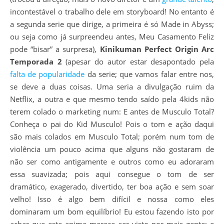
incontestável o trabalho dele em storyboard! No entanto é
a segunda serie que dirige, a primeira é só Made in Abyss;
ou seja como já surpreendeu antes, Meu Casamento Feliz
pode “bisar” a surpresa),
Kinikuman Perfect Origin Arc
Temporada 2
(apesar do autor estar desapontado pela
falta de popularidade
da serie; que vamos falar entre nos,
se deve a duas coisas. Uma seria a divulgação ruim da
Netflix, a outra e que mesmo tendo saído pela 4kids não
terem colado o marketing num: E antes de Musculo Total?
Conheça o pai do Kid Musculo! Pois o tom e ação daqui
são mais colados em Musculo Total; porém num tom de
violência um pouco acima que alguns não gostaram de
não ser como antigamente e outros como eu adoraram
essa suavizada; pois aqui consegue o tom de ser
dramático, exagerado, divertido, ter boa ação e sem soar
velho! Isso é algo bem difícil e nossa como eles
dominaram um bom equilíbrio! Eu estou fazendo isto por