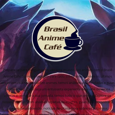
Prepare-se para mergulhar no vibrante mundo dos animes com o Brasil
Anime Cafe! Somos o seu guia para tudo sobre anime, desde os últimos
lançamentos a notícias sobre animes, temos análises aprofundadas e guias
de streaming. Quer seja um entusiasta experiente de anime ou esteja
apenas a começar a sua jornada, temos tudo o que precisa! Explore os
nossos "menus" com análises repletas de insights, guias para encontrar a
sua próxima obsessão, notícias de última hora sobre os próximos
lançamentos e trailers cativantes. Mantenha-se informado, faça escolhas