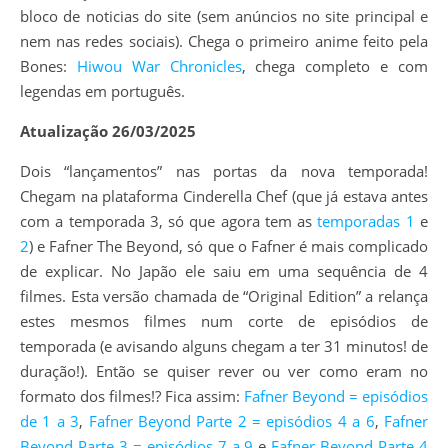
bloco de noticias do site (sem anúncios no site principal e
nem nas redes sociais). Chega o primeiro anime feito pela
Bones:
Hiwou War Chronicles
, chega completo e com
legendas em português.
Atualização 26/03/2025
Dois “lançamentos” nas portas da nova temporada!
Chegam na plataforma Cinderella Chef (que já estava antes
com a temporada 3, só que agora tem as
temporadas 1
e
2
) e Fafner The Beyond, só que o Fafner é mais complicado
de explicar. No Japão ele saiu em uma sequência de 4
filmes. Esta versão chamada de “Original Edition” a relança
estes mesmos filmes num corte de episódios de
temporada (e avisando alguns chegam a ter 31 minutos! de
duração!). Então se quiser rever ou ver como eram no
formato dos filmes!? Fica assim:
Fafner Beyond = episódios
de 1 a 3
,
Fafner Beyond Parte 2 = episódios 4 a 6
,
Fafner
Beyond Parte 3 = episódios 7 a 9
e
Fafner Beyond Parte 4