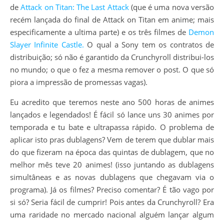
de
Attack on Titan: The Last Attack
(que é uma nova versão
recém lançada do final de Attack on Titan em anime; mais
especificamente a ultima parte) e os três filmes de
Demon
Slayer Infinite Castle.
O qual a Sony tem os contratos de
distribuição; só não é garantido da Crunchyroll distribui-los
no mundo; o que o fez a mesma remover o post. O que só
piora a impressão de promessas vagas).
Eu acredito que teremos neste ano 500 horas de animes
lançados e legendados! É fácil só lance uns 30 animes por
temporada e tu bate e ultrapassa rápido. O problema de
aplicar isto pras dublagens? Vem de terem que dublar mais
do que fizeram na época das quintas de dublagem, que no
melhor mês teve 20 animes! (isso juntando as dublagens
simultâneas e as novas dublagens que chegavam via o
programa). Já os filmes? Preciso comentar? É tão vago por
si só? Seria fácil de cumprir! Pois antes da Crunchyroll? Era
uma raridade no mercado nacional alguém lançar algum