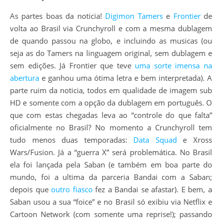
As partes boas da noticia!
Digimon Tamers
e
Frontier
de
volta ao Brasil via Crunchyroll e com a mesma dublagem
de quando passou na globo, e incluindo as musicas (ou
seja as do Tamers na linguagem original, sem dublagem e
sem edições. Já Frontier que teve
uma sorte imensa na
abertura
e ganhou uma ótima letra e bem interpretada). A
parte ruim da noticia, todos em qualidade de imagem sub
HD e somente com a opção da dublagem em português. O
que com estas chegadas leva ao “controle do que falta”
oficialmente no Brasil? No momento a Crunchyroll tem
tudo menos duas temporadas:
Data Squad
e Xross
Wars/Fusion. Já a “guerra X” será problemática. No Brasil
ela foi lançada pela Saban (e também em boa parte do
mundo, foi a ultima da parceria Bandai com a Saban;
depois que
outro fiasco
fez a Bandai se afastar). E bem, a
Saban usou a sua “foice” e no Brasil só exibiu via Netflix e
Cartoon Network (com somente uma reprise!); passando