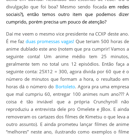
divulgação que foi boa? Mesmo sendo focada
em redes
sociais?), então temos outro item que podemos dizer
cumprido, porém precisa um pouco de atenção?
Daí me veem o mesmo vice presidente na CCXP deste ano.
É me faz
duas promessas vagas!
Que teriam 500 horas de
anime dublado este ano (notem que pra cumprir! Vamos a
seguinte conta! Um anime médio tem 25 minutos,
geralmente tem no total uns 12 episódios. Então faça a
seguinte conta: 25X12 = 300, agora divida por 60 que é o
número de minutos que formam a hora, o resultado em
horas dá o número do
Bortoleto
. Agora pra uma empresa
que mal cumpriu 60, entregar 100 animes num ano??? A
coisa é tão inviável que a própria Crunchyroll não
reproduziu a entrevista dele pro Omelete e JBox. E ainda
removeram os cartazes dos filmes de Kimetsu o que leva a
outro assunto). E ainda prometeu lançar filmes de anime
“melhores” neste ano, ilustrando como exemplos o filme