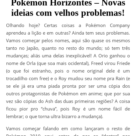
Pokémon Horizontes – Novas
ideias com velhos problemas!
Olhando hoje? Certas coisas a Pokémon Company
aprendeu a lição e em outras? Ainda tem seus problemas.
Vamos começar pelos nomes, aqui são quase os mesmos
tanto no Japão, quanto no resto do mundo; só tem três
mudanças; aliás uma delas inexplicável! A Orio ganhou o
nome de Orla (que soa mais ocidental), Freed virou Friede
(o que foi estranho, pois o nome original dele é um
trocadilho com free) e o Roy mudou seu nome pra Rain (e
se ele já era uma piada pronta por ser uma cópia dos
outros protagonistas de Pokémon em anime; que por sua
vez são cópias do Ash das duas primeiras regiões? A coisa
ficou pior pro “chuva”, pois Roy é um nome fácil de
lembrar; o que torna ultra bizarro a mudança).
Vamos começar falando em como lançaram o resto de
Pokémon 2019 aqui, antes de por os “dentes” nos