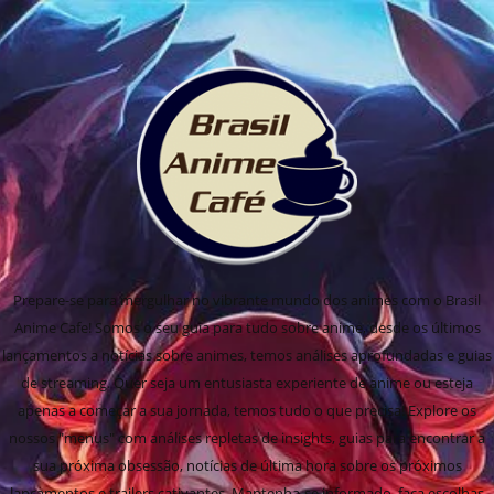
Prepare-se para mergulhar no vibrante mundo dos animes com o Brasil
Anime Cafe! Somos o seu guia para tudo sobre anime, desde os últimos
lançamentos a notícias sobre animes, temos análises aprofundadas e guias
de streaming. Quer seja um entusiasta experiente de anime ou esteja
apenas a começar a sua jornada, temos tudo o que precisa! Explore os
nossos "menus" com análises repletas de insights, guias para encontrar a
sua próxima obsessão, notícias de última hora sobre os próximos
lançamentos e trailers cativantes. Mantenha-se informado, faça escolhas