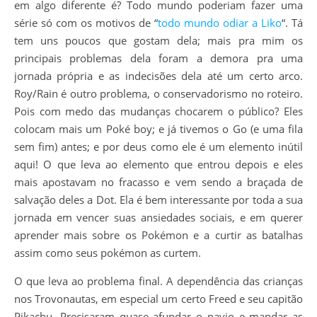
em algo diferente é? Todo mundo poderiam fazer uma
série só com os motivos de “
todo mundo odiar a Liko
“. Tá
tem uns poucos que gostam dela; mais pra mim os
principais problemas dela foram a demora pra uma
jornada própria e as indecisões dela até um certo arco.
Roy/Rain é outro problema, o conservadorismo no roteiro.
Pois com medo das mudanças chocarem o público? Eles
colocam mais um Poké boy; e já tivemos o Go (e uma fila
sem fim) antes; e por deus como ele é um elemento inútil
aqui! O que leva ao elemento que entrou depois e eles
mais apostavam no fracasso e vem sendo a braçada de
salvação deles a Dot. Ela é bem interessante por toda a sua
jornada em vencer suas ansiedades sociais, e em querer
aprender mais sobre os Pokémon e a curtir as batalhas
assim como seus pokémon as curtem.
O que leva ao problema final. A dependência das crianças
nos Trovonautas, em especial um certo Freed e seu capitão
Pikachu. Precisaram quase afundar o navio e mandar as