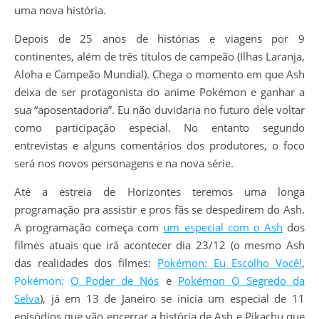
uma nova história.
Depois de 25 anos de histórias e viagens por 9
continentes, além de três títulos de campeão (Ilhas Laranja,
Aloha e Campeão Mundial). Chega o momento em que Ash
deixa de ser protagonista do anime Pokémon e ganhar a
sua “aposentadoria”. Eu não duvidaria no futuro dele voltar
como participação especial. No entanto segundo
entrevistas e alguns comentários dos produtores, o foco
será nos novos personagens e na nova série.
Até a estreia de Horizontes teremos uma longa
programação pra assistir e pros fãs se despedirem do Ash.
A programação começa com
um especial com o Ash
dos
filmes atuais que irá acontecer dia 23/12 (o mesmo Ash
das realidades dos filmes:
Pokémon: Eu Escolho Você!
,
Pokémon:
O Poder de Nós
e
Pokémon O Segredo da
Selva
), já em 13 de Janeiro se inicia um especial de 11
episódios que vão encerrar a história de Ash e Pikachu que