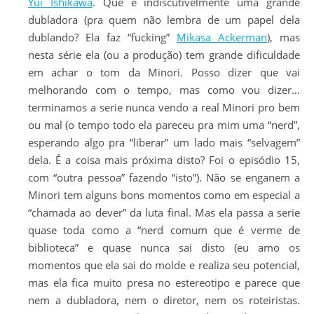
Yui Ishikawa
. Que é indiscutivelmente uma grande
dubladora (pra quem não lembra de um papel dela
dublando? Ela faz “fucking”
Mikasa Ackerman
), mas
nesta série ela (ou a produção) tem grande dificuldade
em achar o tom da Minori. Posso dizer que vai
melhorando com o tempo, mas como vou dizer…
terminamos a serie nunca vendo a real Minori pro bem
ou mal (o tempo todo ela pareceu pra mim uma “nerd”,
esperando algo pra “liberar” um lado mais “selvagem”
dela. É a coisa mais próxima disto? Foi o episódio 15,
com “outra pessoa” fazendo “isto”). Não se enganem a
Minori tem alguns bons momentos como em especial a
“chamada ao dever” da luta final. Mas ela passa a serie
quase toda como a “nerd comum que é verme de
biblioteca” e quase nunca sai disto (eu amo os
momentos que ela sai do molde e realiza seu potencial,
mas ela fica muito presa no estereotipo e parece que
nem a dubladora, nem o diretor, nem os roteiristas.