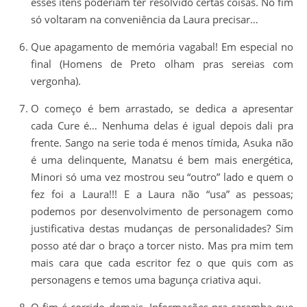
esses itens poderiam ter resolvido certas coisas. No fim
só voltaram na conveniência da Laura precisar…
Que apagamento de memória vagabal! Em especial no
final (Homens de Preto olham pras sereias com
vergonha).
O começo é bem arrastado, se dedica a apresentar
cada Cure é… Nenhuma delas é igual depois dali pra
frente. Sango na serie toda é menos tímida, Asuka não
é uma delinquente, Manatsu é bem mais energética,
Minori só uma vez mostrou seu “outro” lado e quem o
fez foi a Laura!!! E a Laura não “usa” as pessoas;
podemos por desenvolvimento de personagem como
justificativa destas mudanças de personalidades? Sim
posso até dar o braço a torcer nisto. Mas pra mim tem
mais cara que cada escritor fez o que quis com as
personagens e temos uma bagunça criativa aqui.
O fim é corrido demais. Informações pra caramba que