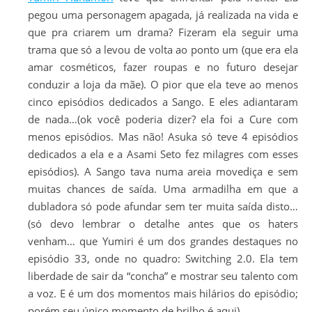
pegou uma personagem apagada, já realizada na vida e
que pra criarem um drama? Fizeram ela seguir uma
trama que só a levou de volta ao ponto um (que era ela
amar cosméticos, fazer roupas e no futuro desejar
conduzir a loja da mãe). O pior que ela teve ao menos
cinco episódios dedicados a Sango. E eles adiantaram
de nada…(ok você poderia dizer? ela foi a Cure com
menos episódios. Mas não! Asuka só teve 4 episódios
dedicados a ela e a Asami Seto fez milagres com esses
episódios). A Sango tava numa areia movediça e sem
muitas chances de saída. Uma armadilha em que a
dubladora só pode afundar sem ter muita saída disto…
(só devo lembrar o detalhe antes que os haters
venham… que Yumiri é um dos grandes destaques no
episódio 33, onde no quadro: Switching 2.0. Ela tem
liberdade de sair da “concha” e mostrar seu talento com
a voz. E é um dos momentos mais hilários do episódio;
porém seu único momento de brilho é aqui).