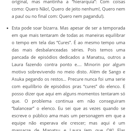
original, mas mantinha a “hierarquia”: Com coisas
como: Quero Não!, Quero de jeito nenhum!, Quero nem
a pau! ou no final com: Quero nem pagandu!).
Esta pode soar bizarra. Mas apesar de ser a temporada
em que mais tentaram de todas as maneiras equilibrar
o tempo em tela das “Cures”. É ao mesmo tempo uma
das mais desbalanceadas séries. Pois temos uma
pancada de episódios dedicados a Manatsu, outros a
Laura fazendo contra ponto e…. Minorin por algum
motivo sobrevivendo no meio disto. Além de Sango e
Asuka pegando os restos… Precure nunca foi uma serie
com equilíbrio de episódios pras “cures” do elenco. E
posso dizer que aqui em alguns momentos tentaram só
que. O problema continua em não conseguiram
“balancear” o elenco. Eu sei que as vezes quando se
escreve o público ama mais um personagem em que a
equipe não esperava ele crescer; mas aqui é um
massacre de Manatsu e Laura (em que OK! Elas