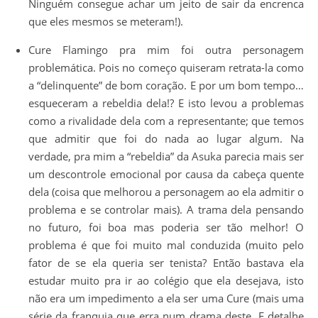
Ninguém consegue achar um jeito de sair da encrenca
que eles mesmos se meteram!).
Cure Flamingo pra mim foi outra personagem
problemática. Pois no começo quiseram retrata-la como
a “delinquente” de bom coração. E por um bom tempo…
esqueceram a rebeldia dela!? E isto levou a problemas
como a rivalidade dela com a representante; que temos
que admitir que foi do nada ao lugar algum. Na
verdade, pra mim a “rebeldia” da Asuka parecia mais ser
um descontrole emocional por causa da cabeça quente
dela (coisa que melhorou a personagem ao ela admitir o
problema e se controlar mais). A trama dela pensando
no futuro, foi boa mas poderia ser tão melhor! O
problema é que foi muito mal conduzida (muito pelo
fator de se ela queria ser tenista? Então bastava ela
estudar muito pra ir ao colégio que ela desejava, isto
não era um impedimento a ela ser uma Cure (mais uma
série da franquia que erra num drama deste. E detalhe