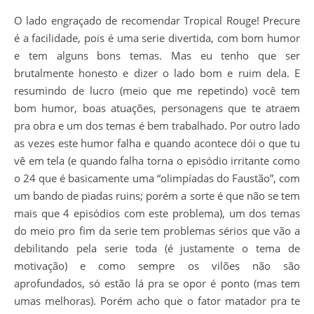
O lado engraçado de recomendar Tropical Rouge! Precure
é a facilidade, pois é uma serie divertida, com bom humor
e tem alguns bons temas. Mas eu tenho que ser
brutalmente honesto e dizer o lado bom e ruim dela. E
resumindo de lucro (meio que me repetindo) você tem
bom humor, boas atuações, personagens que te atraem
pra obra e um dos temas é bem trabalhado. Por outro lado
as vezes este humor falha e quando acontece dói o que tu
vê em tela (e quando falha torna o episódio irritante como
o 24 que é basicamente uma “olimpíadas do Faustão”, com
um bando de piadas ruins; porém a sorte é que não se tem
mais que 4 episódios com este problema), um dos temas
do meio pro fim da serie tem problemas sérios que vão a
debilitando pela serie toda (é justamente o tema de
motivação) e como sempre os vilões não são
aprofundados, só estão lá pra se opor é ponto (mas tem
umas melhoras). Porém acho que o fator matador pra te