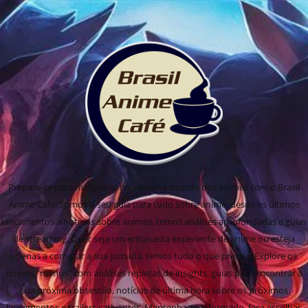
Prepare-se para mergulhar no vibrante mundo dos animes com o Brasil
Anime Cafe! Somos o seu guia para tudo sobre anime, desde os últimos
lançamentos a notícias sobre animes, temos análises aprofundadas e guias
de streaming. Quer seja um entusiasta experiente de anime ou esteja
apenas a começar a sua jornada, temos tudo o que precisa! Explore os
nossos "menus" com análises repletas de insights, guias para encontrar a
sua próxima obsessão, notícias de última hora sobre os próximos
lançamentos e trailers cativantes. Mantenha-se informado, faça escolhas