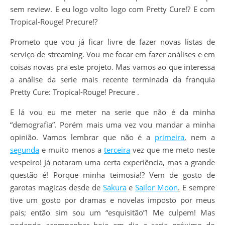
sem review. E eu logo volto logo com Pretty Cure!? E com
Tropical-Rouge! Precure!?
Prometo que vou já ficar livre de fazer novas listas de
serviço de streaming. Vou me focar em fazer análises e em
coisas novas pra este projeto. Mas vamos ao que interessa
a análise da serie mais recente terminada da franquia
Pretty Cure: Tropical-Rouge! Precure .
E lá vou eu me meter na serie que não é da minha
“demografia”. Porém mais uma vez vou mandar a minha
opinião. Vamos lembrar que não é a
primeira
, nem a
segunda
e muito menos a
terceira
vez que me meto neste
vespeiro! Já notaram uma certa experiência, mas a grande
questão é! Porque minha teimosia!? Vem de gosto de
garotas magicas desde de
Sakura
e
Sailor Moon
.
E sempre
tive um gosto por dramas e novelas imposto por meus
pais; então sim sou um “esquisitão”! Me culpem! Mas
podendo acompanhar hoje em dia a serie próximo do