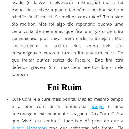
usado (e talvez resolvessem a situação) mas… foi
esquecido e talvez a pior e também a melhor parte; o
“chefão final” em si. Se melhor construído? Teria sido
tão melhor! Mas foi algo tão repentino quanto uma
certa volta de memórias que fica um gosto de ultra
conveniência pras coisas irem onde se desejam. Mas
sinceramente eu prefiro eles serem fieis aos
personagens e tentarem fazer o fim a sua maneira. Do
que imitar outras séries de Precure. Este fim tem
defeitos graves? Sim, mas tem acertos bons nele
também.
Foi Ruim
Cure Coral é a cure mais bonita. Mas ao mesmo tempo
é a pior cure desta temporada.
Sango
é uma
personagem extremamente apagada. Das “cures” é a
que “vive” seu sonho. E tudo isto dá pena do que a
Yumiri Hanamori
teve que enfrentar pela frente. Ela