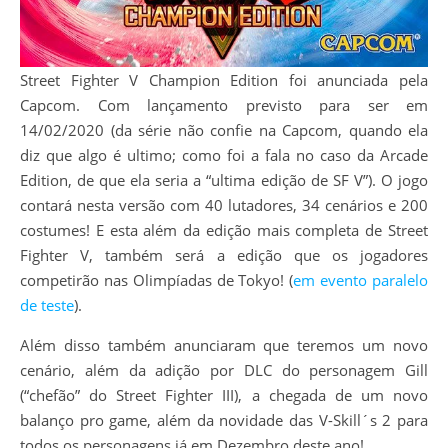
Street Fighter V Champion Edition foi anunciada pela
Capcom. Com lançamento previsto para ser em
14/02/2020 (da série não confie na Capcom, quando ela
diz que algo é ultimo; como foi a fala no caso da Arcade
Edition, de que ela seria a “ultima edição de SF V”). O jogo
contará nesta versão com 40 lutadores, 34 cenários e 200
costumes! E esta além da edição mais completa de Street
Fighter V, também será a edição que os jogadores
competirão nas Olimpíadas de Tokyo! (
em evento paralelo
de teste
).
Além disso também anunciaram que teremos um novo
cenário, além da adição por DLC do personagem Gill
(“chefão” do Street Fighter III), a chegada de um novo
balanço pro game, além da novidade das V-Skill´s 2 para
todos os personagens já em Dezembro deste ano!