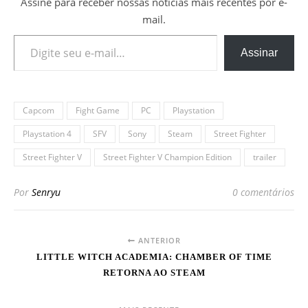
Assine para receber nossas notícias mais recentes por e-
mail.
Digite seu e-mail…
Assinar
Capcom
Fight Game
PC
Playstation
Playstation 4
SFV
Sony
Steam
Street Fighter
Street Fighter V
Street Fighter V Champion Edition
trailer
Por
Senryu
0 comentários
ANTERIOR
LITTLE WITCH ACADEMIA: CHAMBER OF TIME
RETORNA AO STEAM