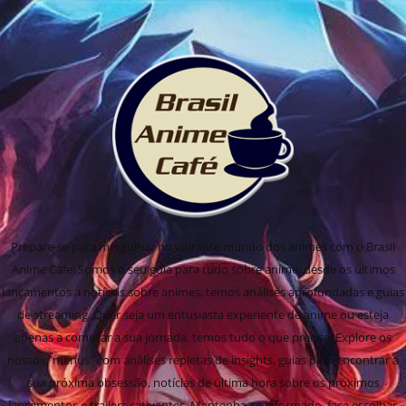
Prepare-se para mergulhar no vibrante mundo dos animes com o Brasil
Anime Cafe! Somos o seu guia para tudo sobre anime, desde os últimos
lançamentos a notícias sobre animes, temos análises aprofundadas e guias
de streaming. Quer seja um entusiasta experiente de anime ou esteja
apenas a começar a sua jornada, temos tudo o que precisa! Explore os
nossos "menus" com análises repletas de insights, guias para encontrar a
sua próxima obsessão, notícias de última hora sobre os próximos
lançamentos e trailers cativantes. Mantenha-se informado, faça escolhas