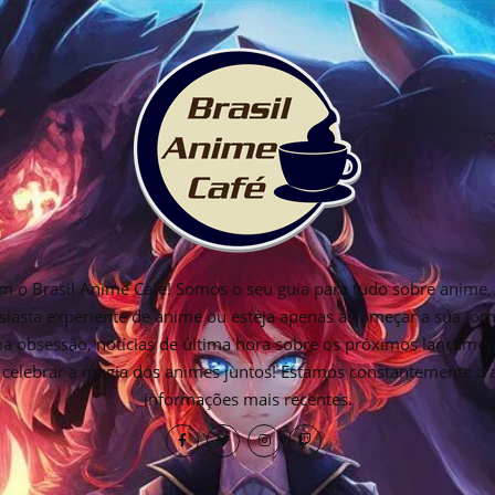
 o Brasil Anime Cafe! Somos o seu guia para tudo sobre anime, 
siasta experiente de anime ou esteja apenas a começar a sua jo
ima obsessão, notícias de última hora sobre os próximos lançamen
os celebrar a magia dos animes juntos! Estamos constantemente a
informações mais recentes.