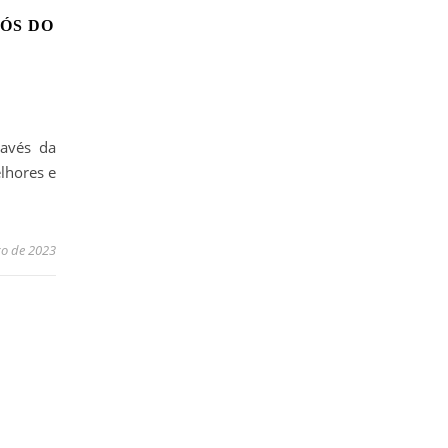
NÓS DO
ravés da
lhores e
ço de 2023