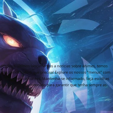
desde os últimos lançamentos a notícias sobre animes, temos
rnada, temos tudo o que precisa! Explore os nossos "menus" com
tos e trailers cativantes. Mantenha-se informado, faça escolhas
 atualizar o nosso conteúdo para garantir que tenha sempre as