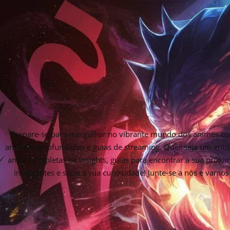
Prepare-se para mergulhar no vibrante mundo dos animes com
análises aprofundadas e guias de streaming. Quer seja um entu
análises repletas de insights, guias para encontrar a sua próx
inteligentes e sacie a sua curiosidade! Junte-se a nós e vam