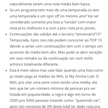
naturalmente terem uma nota média bem baixa.
Se um programa tem mais de uma temporada ou tem
uma temporada e um spin off no mesmo ano? Vai ser
considerado somente pra lista a “versão” com maior
nota pros melhores e a com a pior nota pros piores.
Continuações são validas até o terceiro “aniversário”/3ª
Temporada. Após isso não podem concorrer ao TOP 10
devido a series com continuações tem com o tempo um
acumulo de média bem alto. Mas pode se abrir exceção
em caso remake ou da continuação ser num estilo
artístico totalmente diferente.
Esta é meio obvia mas vale falar quando uma lista como
já citado pega as médias do MAL (o My Anime List). O
MAL pra citar uma serie como tendo uma média, ela
tem que ter um número mínimo de pessoas pra ser
listada em popularidade; a regra é algo em torno de
2000 pra 5000 pessoas listando como: “querendo ver”,
após isto necessita de 3% deste total ter dado nota pra