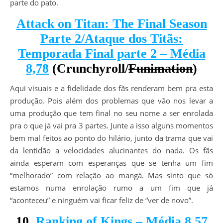
parte do pato.
Attack on Titan: The Final Season
Parte 2/Ataque dos Titãs:
Temporada Final parte 2 – Média
8,78
(Crunchyroll/
Funimation
)
Aqui visuais e a fidelidade dos fãs renderam bem pra esta
produção. Pois além dos problemas que vão nos levar a
uma produção que tem final no seu nome a ser enrolada
pra o que já vai pra 3 partes. Junte a isso alguns momentos
bem mal feitos ao ponto do hilário, junto da trama que vai
da lentidão a velocidades alucinantes do nada. Os fãs
ainda esperam com esperanças que se tenha um fim
“melhorado” com relação ao mangá. Mas sinto que só
estamos numa enrolação rumo a um fim que já
“aconteceu” e ninguém vai ficar feliz de “ver de novo”.
10.
Ranking of Kings – Média 8,57