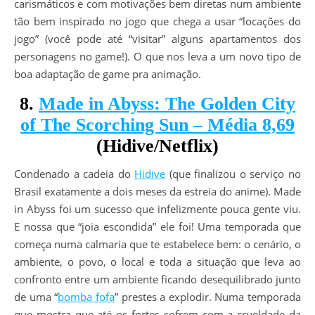
carismáticos e com motivações bem diretas num ambiente
tão bem inspirado no jogo que chega a usar “locações do
jogo” (você pode até “visitar” alguns apartamentos dos
personagens no game!). O que nos leva a um novo tipo de
boa adaptação de game pra animação.
8.
Made in Abyss: The Golden City
of The Scorching Sun – Média 8,69
(Hidive/Netflix)
Condenado a cadeia do
Hidive
(que finalizou o serviço no
Brasil exatamente a dois meses da estreia do anime). Made
in Abyss foi um sucesso que infelizmente pouca gente viu.
E nossa que “joia escondida” ele foi! Uma temporada que
começa numa calmaria que te estabelece bem: o cenário, o
ambiente, o povo, o local e toda a situação que leva ao
confronto entre um ambiente ficando desequilibrado junto
de uma “
bomba fofa
” prestes a explodir. Numa temporada
que mostra que até os fortes sofrem com a crueldade da