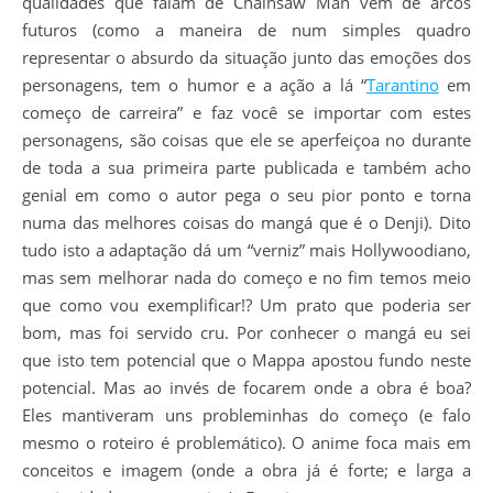
qualidades que falam de Chainsaw Man vem de arcos
futuros (como a maneira de num simples quadro
representar o absurdo da situação junto das emoções dos
personagens, tem o humor e a ação a lá “
Tarantino
em
começo de carreira” e faz você se importar com estes
personagens, são coisas que ele se aperfeiçoa no durante
de toda a sua primeira parte publicada e também acho
genial em como o autor pega o seu pior ponto e torna
numa das melhores coisas do mangá que é o Denji). Dito
tudo isto a adaptação dá um “verniz” mais Hollywoodiano,
mas sem melhorar nada do começo e no fim temos meio
que como vou exemplificar!? Um prato que poderia ser
bom, mas foi servido cru. Por conhecer o mangá eu sei
que isto tem potencial que o Mappa apostou fundo neste
potencial. Mas ao invés de focarem onde a obra é boa?
Eles mantiveram uns probleminhas do começo (e falo
mesmo o roteiro é problemático). O anime foca mais em
conceitos e imagem (onde a obra já é forte; e larga a