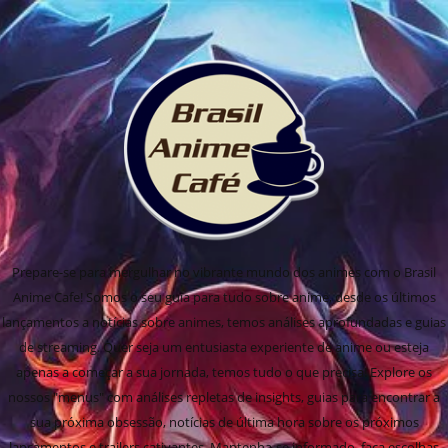
Prepare-se para mergulhar no vibrante mundo dos animes com o Brasil
Anime Cafe! Somos o seu guia para tudo sobre anime, desde os últimos
lançamentos a notícias sobre animes, temos análises aprofundadas e guias
de streaming. Quer seja um entusiasta experiente de anime ou esteja
apenas a começar a sua jornada, temos tudo o que precisa! Explore os
nossos "menus" com análises repletas de insights, guias para encontrar a
sua próxima obsessão, notícias de última hora sobre os próximos
lançamentos e trailers cativantes. Mantenha-se informado, faça escolhas