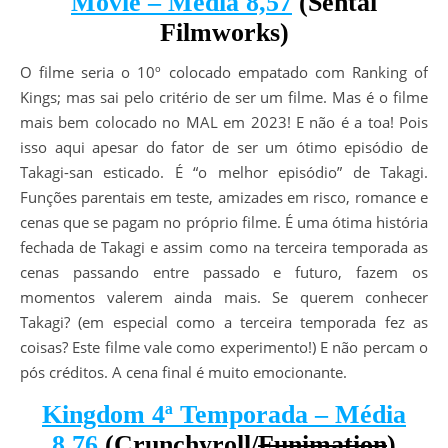
Movie – Média 8,57
(Sentai
Filmworks)
O filme seria o 10º colocado empatado com Ranking of
Kings; mas sai pelo critério de ser um filme. Mas é o filme
mais bem colocado no MAL em 2023! E não é a toa! Pois
isso aqui apesar do fator de ser um ótimo episódio de
Takagi-san esticado. É “o melhor episódio” de Takagi.
Funções parentais em teste, amizades em risco, romance e
cenas que se pagam no próprio filme. É uma ótima história
fechada de Takagi e assim como na terceira temporada as
cenas passando entre passado e futuro, fazem os
momentos valerem ainda mais. Se querem conhecer
Takagi? (em especial como a terceira temporada fez as
coisas? Este filme vale como experimento!) E não percam o
pós créditos. A cena final é muito emocionante.
Kingdom 4ª Temporada – Média
8,76
(Crunchyroll/
Funimation
)