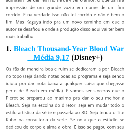
admitem “perder” em nome de viver o amor. O que daria a
impressão de um grande vazio em nome de um fim
corrido. E na verdade isso não foi corrido e não é bem o
fim. Mas Kaguya indo pra um novo caminho em que o
autor se desafiou e onde a produção disso aqui vai ter bem
mais trabalho.
1.
Bleach Thousand-Year Blood War
– Média 9,17
(Disney+)
Os fãs da maneira boa e ruim se dedicaram a por Bleach
no topo (seja dando notas boas ao programa e seja sendo
idiota pra dar nota baixa a qualquer coisa que chegasse
perto de Bleach em média). E vamos ser sinceros que o
Pierot se preparou ao máximo pra dar o seu melhor a
Bleach. Seja na escolha do diretor, seja em mudar todo o
estilo artístico da série e passa-la ao 3D. Seja tendo o Tite
Kubo na consultoria da serie. Se nota que o estúdio se
dedicou de corpo e alma a obra. E isso se pagou com seu