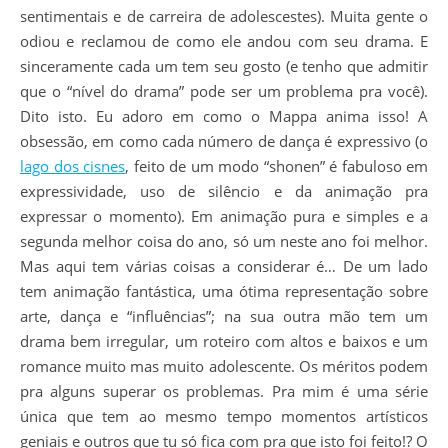
sentimentais e de carreira de adolescestes). Muita gente o
odiou e reclamou de como ele andou com seu drama. E
sinceramente cada um tem seu gosto (e tenho que admitir
que o “nível do drama” pode ser um problema pra você).
Dito isto. Eu adoro em como o Mappa anima isso! A
obsessão, em como cada número de dança é expressivo (o
lago dos cisnes
, feito de um modo “shonen” é fabuloso em
expressividade, uso de silêncio e da animação pra
expressar o momento). Em animação pura e simples e a
segunda melhor coisa do ano, só um neste ano foi melhor.
Mas aqui tem várias coisas a considerar é… De um lado
tem animação fantástica, uma ótima representação sobre
arte, dança e “influências”; na sua outra mão tem um
drama bem irregular, um roteiro com altos e baixos e um
romance muito mas muito adolescente. Os méritos podem
pra alguns superar os problemas. Pra mim é uma série
única que tem ao mesmo tempo momentos artísticos
geniais e outros que tu só fica com pra que isto foi feito!? O