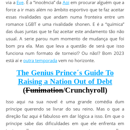
via a
Eve
. É a “inocência” da
Aoi
em procurar alguém que a
force a ir mais além no âmbito esportivo que te faz aceitar
essas rivalidades que andam numa fronteira entre um
romance LGBT e uma rivalidade shonen. E é a “química”
das duas juntas que te faz aceitar este andamento tão não
usual. A serie parou num momento de mudança que foi
bom pra ela. Mas que leva a questão de será que isso
funciona num formato de torneio!? Ou não!? Bom 2023
está aí e
outra temporada
vem no horizonte.
The Genius Prince´s Guide To
Raising a Nation Out of Debt
(
Funimation
/Crunchyroll)
Isso aqui na sua novel é uma grande comédia dum
príncipe querendo se livrar do seu reino. Mas o que a
direção faz aqui é fabuloso em dar lógica a isso. Em que o
príncipe sabe das dificuldades em que ele enfrenta em