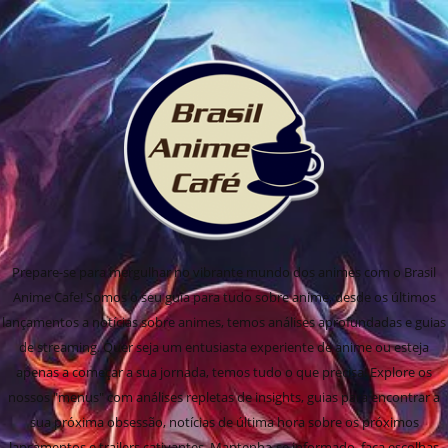
Prepare-se para mergulhar no vibrante mundo dos animes com o Brasil
Anime Cafe! Somos o seu guia para tudo sobre anime, desde os últimos
lançamentos a notícias sobre animes, temos análises aprofundadas e guias
de streaming. Quer seja um entusiasta experiente de anime ou esteja
apenas a começar a sua jornada, temos tudo o que precisa! Explore os
nossos "menus" com análises repletas de insights, guias para encontrar a
sua próxima obsessão, notícias de última hora sobre os próximos
lançamentos e trailers cativantes. Mantenha-se informado, faça escolhas