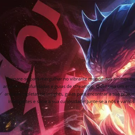
Prepare-se para mergulhar no vibrante mundo dos animes com
análises aprofundadas e guias de streaming. Quer seja um entu
análises repletas de insights, guias para encontrar a sua próx
inteligentes e sacie a sua curiosidade! Junte-se a nós e vam