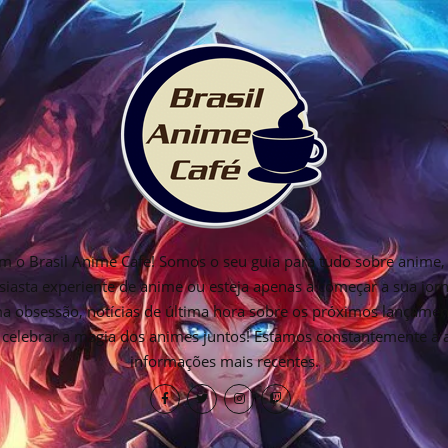
 o Brasil Anime Cafe! Somos o seu guia para tudo sobre anime, 
siasta experiente de anime ou esteja apenas a começar a sua jo
ima obsessão, notícias de última hora sobre os próximos lançamen
os celebrar a magia dos animes juntos! Estamos constantemente a
informações mais recentes.