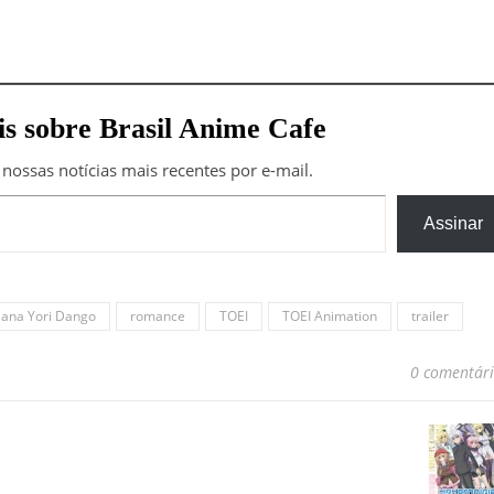
s sobre Brasil Anime Cafe
 nossas notícias mais recentes por e-mail.
Assinar
ana Yori Dango
romance
TOEI
TOEI Animation
trailer
0 comentár