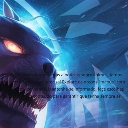
desde os últimos lançamentos a notícias sobre animes, temos
rnada, temos tudo o que precisa! Explore os nossos "menus" com
tos e trailers cativantes. Mantenha-se informado, faça escolhas
 atualizar o nosso conteúdo para garantir que tenha sempre as