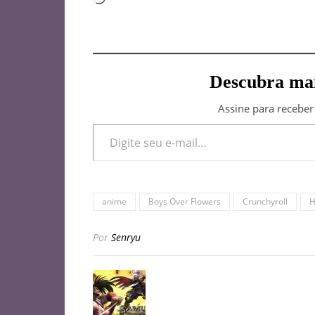
Descubra mai
Assine para receber
Digite seu e-mail…
anime
Boys Over Flowers
Crunchyroll
H
Por
Senryu