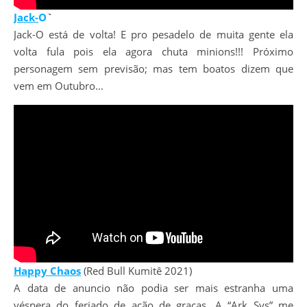
Jack-
O
`
Jack-O está de volta! E pro pesadelo de muita gente ela
volta fula pois ela agora chuta minions!!! Próximo
personagem sem previsão; mas tem boatos dizem que
vem em Outubro…
Happy Chaos
(Red Bull Kumitê 2021)
A data de anuncio não podia ser mais estranha uma
véspera do feriado de ação de graças. A “Ark Sys” me