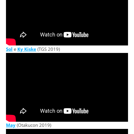
Sol
e
Ky Kiske
(TGS 2019)
May
(Otakucon 2019)