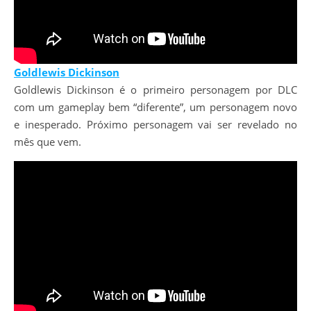
Goldlewis Dickinson
Goldlewis Dickinson é o primeiro personagem por DLC
com um gameplay bem “diferente”, um personagem novo
e inesperado. Próximo personagem vai ser revelado no
mês que vem.