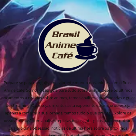
Prepare-se para mergulhar no vibrante mundo dos animes com o Brasil
Anime Cafe! Somos o seu guia para tudo sobre anime, desde os últimos
lançamentos a notícias sobre animes, temos análises aprofundadas e guias
de streaming. Quer seja um entusiasta experiente de anime ou esteja
apenas a começar a sua jornada, temos tudo o que precisa! Explore os
nossos "menus" com análises repletas de insights, guias para encontrar a
sua próxima obsessão, notícias de última hora sobre os próximos
lançamentos e trailers cativantes. Mantenha-se informado, faça escolhas