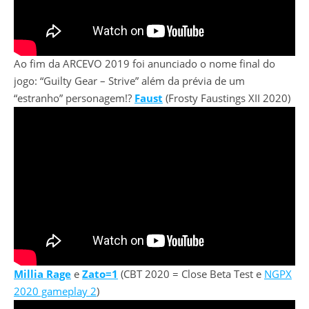
Ao fim da ARCEVO 2019 foi anunciado o nome final do
jogo: “Guilty Gear – Strive” além da prévia de um
“estranho” personagem!?
Faust
(Frosty Faustings XII 2020)
Millia Rage
e
Zato=1
(CBT 2020 = Close Beta Test e
NGPX
2020 gameplay 2
)