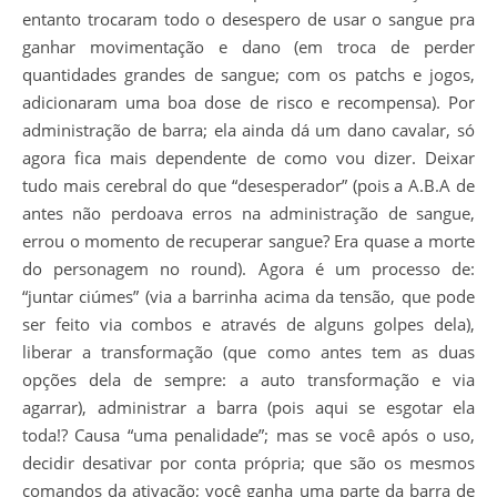
entanto trocaram todo o desespero de usar o sangue pra
ganhar movimentação e dano (em troca de perder
quantidades grandes de sangue; com os patchs e jogos,
adicionaram uma boa dose de risco e recompensa). Por
administração de barra; ela ainda dá um dano cavalar, só
agora fica mais dependente de como vou dizer. Deixar
tudo mais cerebral do que “desesperador” (pois a A.B.A de
antes não perdoava erros na administração de sangue,
errou o momento de recuperar sangue? Era quase a morte
do personagem no round). Agora é um processo de:
“juntar ciúmes” (via a barrinha acima da tensão, que pode
ser feito via combos e através de alguns golpes dela),
liberar a transformação (que como antes tem as duas
opções dela de sempre: a auto transformação e via
agarrar), administrar a barra (pois aqui se esgotar ela
toda!? Causa “uma penalidade”; mas se você após o uso,
decidir desativar por conta própria; que são os mesmos
comandos da ativação; você ganha uma parte da barra de