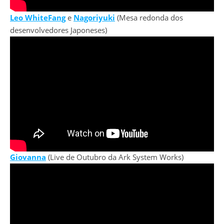
Leo WhiteFang
e
Nagoriyuki
(Mesa redonda dos
desenvolvedores Japoneses)
Giovanna
(Live de Outubro da Ark System Works)