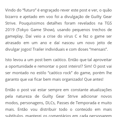
Vindo do “futuro” é engraçado rever este post e ver, o quão
bizarro e ajeitado em voo foi a divulgação de Guilty Gear
Strive. Pouquíssimos detalhes foram revelados na TGS
2019 (Tokyo Game Show), usando pequenos trechos de
gameplay. Daí veio a crise do vírus C e fez o game ser
atrasado em um ano e daí nasceu um novo jeito de
divulgar jogos! Trailer individuais e com doses “mensais”.
Isto levou a um post bem caótico. Então que tal aproveitar
a oportunidade e remontar o post inteiro!? Sim! O post vai
ser montado no estilo “caótico rock” do game, porém lhe
garanto que vai ficar bem mais organizado! Que antes!
Então o post vai estar sempre em constante atualizações
pela natureza de Guilty Gear Strive adicionar novos
modos, personagens, DLCs, Passes de Temporada e muito
mais. Então vou distribuir todo o conteúdo em mais
subtítulos, manterei os comentários em cada personagem