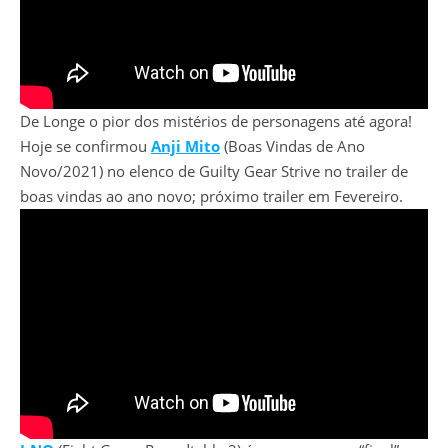
De Longe o pior dos mistérios de personagens até agora!
Hoje se confirmou
Anji Mito
(Boas Vindas de Ano
Novo/2021) no elenco de Guilty Gear Strive no trailer de
boas vindas ao ano novo; próximo trailer em Fevereiro.